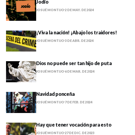
Jodío
JOSUÉ MONTIJO
2 DE MAY. DE 2024
¡Viva la nación! ¡Abajo los traidores!
JOSUÉ MONTIJO
3 DE ABR. DE 2024
Dios no puede ser tan hijo de puta
JOSUÉ MONTIJO
6 DE MAR. DE 2024
Navidad ponceña
JOSUÉ MONTIJO
7 DE FEB. DE 2024
Hay que tener vocación para esto
JOSUÉ MONTIJO
27 DE DIC. DE 2023