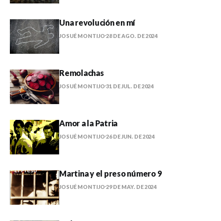
Una revolución en mí
JOSUÉ MONTIJO
28 DE AGO. DE 2024
Remolachas
JOSUÉ MONTIJO
31 DE JUL. DE 2024
Amor a la Patria
JOSUÉ MONTIJO
26 DE JUN. DE 2024
Martina y el preso número 9
JOSUÉ MONTIJO
29 DE MAY. DE 2024