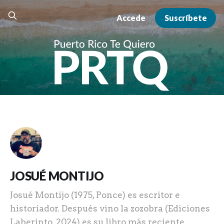
Accede
Suscríbete
JOSUÉ MONTIJO
Josué Montijo (1975, Ponce) es escritor e
historiador. Después vino la zozobra (Ediciones
Laberinto, 2024) es su libro más reciente.