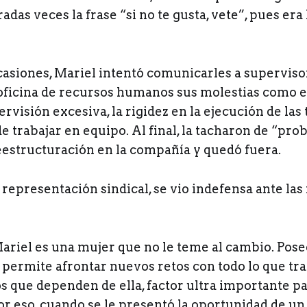
das veces la frase “si no te gusta, vete”, pues era l
casiones, Mariel intentó comunicarles a supervisor
 oficina de recursos humanos sus molestias como 
rvisión excesiva, la rigidez en la ejecución de las 
e trabajar en equipo. Al final, la tacharon de “pro
eestructuración en la compañía y quedó fuera.
representación sindical, se vio indefensa ante las
ariel es una mujer que no le teme al cambio. Pose
 permite afrontar nuevos retos con todo lo que tra
os que dependen de ella, factor ultra importante p
Por eso, cuando se le presentó la oportunidad de 