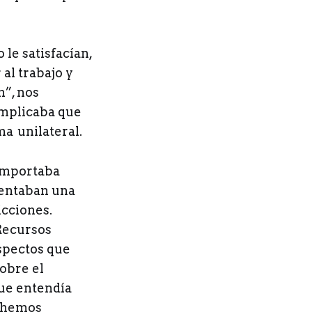
 le satisfacían,
 al trabajo y
n”, nos
 implicaba que
ma unilateral.
 importaba
mentaban una
icciones.
Recursos
aspectos que
obre el
que entendía
o hemos