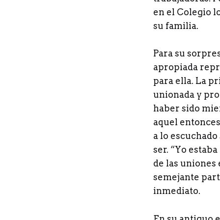
en el Colegio l
su familia.
Para su sorpres
apropiada repr
para ella. La p
unionada y pro
haber sido mie
aquel entonces
a lo escuchado 
ser. “Yo estaba
de las uniones
semejante parti
inmediato.
En su antiguo 