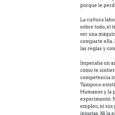
porque le perd
La cultura labo
sobre todo, el 
ser una máquina
comparte ella. 
las reglas y co
Imperaba un am
cómo te sintie
competencia ins
Tampoco existí
Humanos y la pl
experimentó. N
empleo, ni sus 
injustas. Ni la