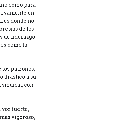
cano como para
activamente en
ales donde no
resías de los
s de liderazgo
les como la
e los patronos,
 drástico a su
 sindical, con
 voz fuerte,
 más vigoroso,