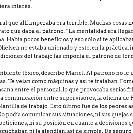
iera interés.
ral que allí imperaba era terrible. Muchas cosas no
trato que daba el patrono. “La mentalidad era llegar
. Había pocos beneficios y eso sólo si te aplicaba
Nielsen no estaba unionado y esto, en la práctica,
ndiciones del trabajo las imponía el patrono de for
biente tóxico, describe Mariel. Al patrono no le
ras. Te veían como máquinas y así te trataban. Fo
ana entre el personal, lo que provocaba serias fr
a comunicación entre supervisores, la oficina de 
antilla de trabajo. Esto último fue de los peores 
o podía comunicar sus situaciones, ni sus quejas s
peticiones, ni su posición en cuanto a decisiones 
 escuchaban ni la atendían, así de simple. De segur