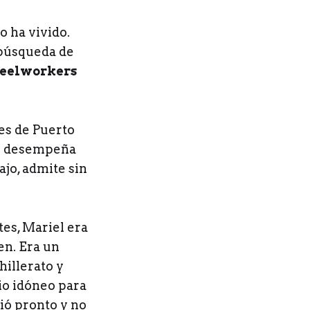
o ha vivido.
 búsqueda de
teelworkers
es de Puerto
se desempeña
ajo, admite sin
tes, Mariel era
en. Era un
hillerato y
io idóneo para
ió pronto y no