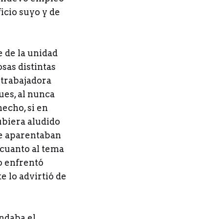
icio suyo y de
e de la unidad
sas distintas
 trabajadora
ues, al nunca
echo, si en
ubiera aludido
que aparentaban
 cuanto al tema
o enfrentó
e lo advirtió de
ndaba el