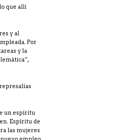
o que allí
es y al
empleada. Por
tareas y la
blemática”,
 represalias
e un espíritu
en. Espíritu de
ara las mujeres
un nuevo empleo