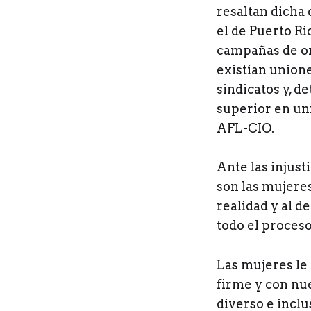
resaltan dicha
el de Puerto R
campañas de or
existían union
sindicatos y, d
superior en uni
AFL-CIO.
Ante las injust
son las mujere
realidad y al d
todo el proceso
Las mujeres le
firme y con nu
diverso e incl