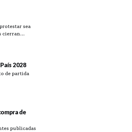
protestar sea
s cierran
e País 2028
to de partida
 compra de
ntes publicadas