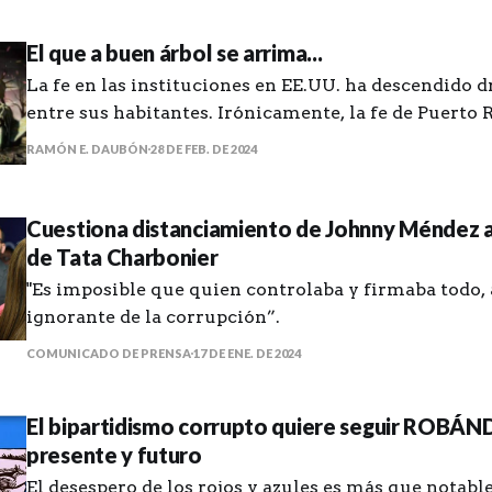
El que a buen árbol se arrima...
La fe en las instituciones en EE.UU. ha descendido
entre sus habitantes. Irónicamente, la fe de Puerto 
mismas instituciones, permanece aparentemente in
RAMÓN E. DAUBÓN
28 DE FEB. DE 2024
Cuestiona distanciamiento de Johnny Méndez a
de Tata Charbonier
"Es imposible que quien controlaba y firmaba todo,
ignorante de la corrupción”.
COMUNICADO DE PRENSA
17 DE ENE. DE 2024
El bipartidismo corrupto quiere seguir ROBÁ
presente y futuro
El desespero de los rojos y azules es más que notable