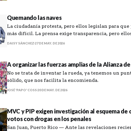
Quemando las naves
La ciudadanía protesta, pero ellos legislan para que 
más difícil. La prensa exige transparencia, pero ello
puertas...
DAISY SÁNCHEZ
27 DE MAY. DE 2026
A organizar las fuerzas amplias de la Alianza d
No se trata de inventar la rueda, ya tenemos un pun
sólido, que nos facilita la encomienda.
JOSÉ 'PAPO' COSS
20 DE MAY. DE 2026
MVC y PIP exigen investigación al esquema de
votos con drogas en los penales
San Juan, Puerto Rico — Ante las revelaciones recie