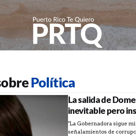
 sobre
Política
La salida de Domen
inevitable pero in
"La Gobernadora sigue mi
señalamientos de corrupci