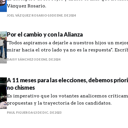
Vázquez Rosario.
JOEL VÁZQUEZ ROSARIO
10 DE ENE. DE 2024
Por el cambio y con la Alianza
"Todos aspiramos a dejarle a nuestros hijos un mejor
mirar hacia el otro lado ya no es la respuesta". Escr
sobre la Alianza de País.
DAISY SÁNCHEZ
3 DE ENE. DE 2024
A 11 meses para las elecciones, debemos prior
no chismes
Es imperativo que los votantes analicemos críticam
propuestas y la trayectoria de los candidatos.
PAUL FIGUEROA
13 DE DIC. DE 2023