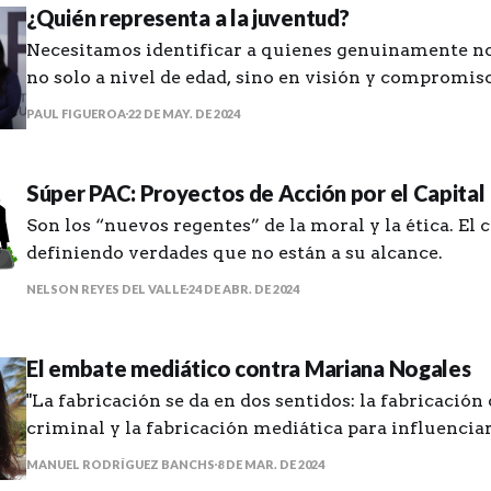
¿Quién representa a la juventud?
Necesitamos identificar a quienes genuinamente no
no solo a nivel de edad, sino en visión y compromi
nuestra realidad
PAUL FIGUEROA
22 DE MAY. DE 2024
Súper PAC: Proyectos de Acción por el Capital
Son los “nuevos regentes” de la moral y la ética. El c
definiendo verdades que no están a su alcance.
NELSON REYES DEL VALLE
24 DE ABR. DE 2024
El embate mediático contra Mariana Nogales
"La fabricación se da en dos sentidos: la fabricación
criminal y la fabricación mediática para influenciar
pública".
MANUEL RODRÍGUEZ BANCHS
8 DE MAR. DE 2024