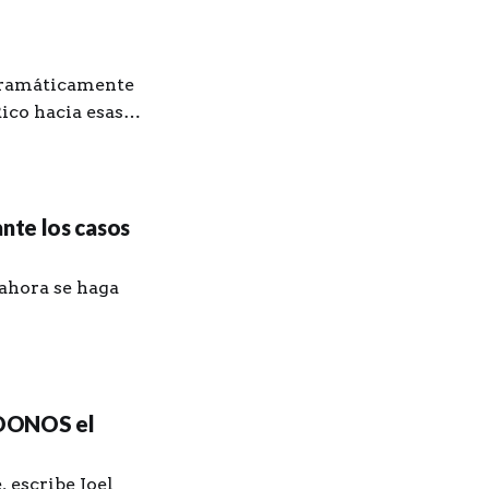
 dramáticamente
Rico hacia esas
variable.
nte los casos
 ahora se haga
NDONOS el
, escribe Joel