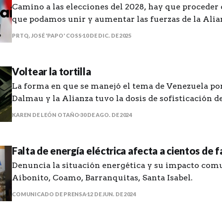
Camino a las elecciones del 2028, hay que proceder 
que podamos unir y aumentar las fuerzas de la Alia
PRTQ, JOSÉ 'PAPO' COSS
10 DE DIC. DE 2025
Voltear la tortilla
La forma en que se manejó el tema de Venezuela por
Dalmau y la Alianza tuvo la dosis de sofisticación d
electoral que se necesita en estos tiempos.
KAREN DE LEÓN OTAÑO
30 DE AGO. DE 2024
Falta de energía eléctrica afecta a cientos de f
Denuncia la situación energética y su impacto com
Aibonito, Coamo, Barranquitas, Santa Isabel.
COMUNICADO DE PRENSA
12 DE JUN. DE 2024