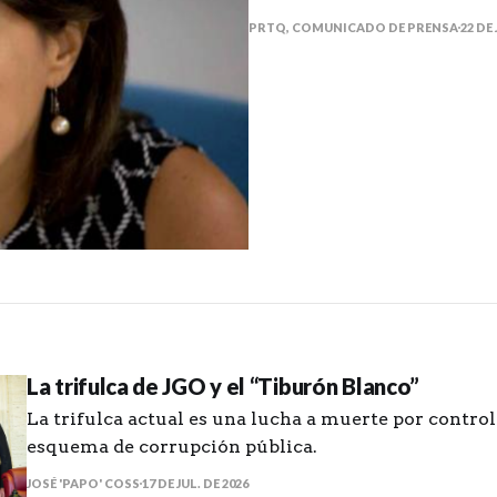
PRTQ, COMUNICADO DE PRENSA
22 DE 
La trifulca de JGO y el “Tiburón Blanco”
La trifulca actual es una lucha a muerte por control
esquema de corrupción pública.
JOSÉ 'PAPO' COSS
17 DE JUL. DE 2026