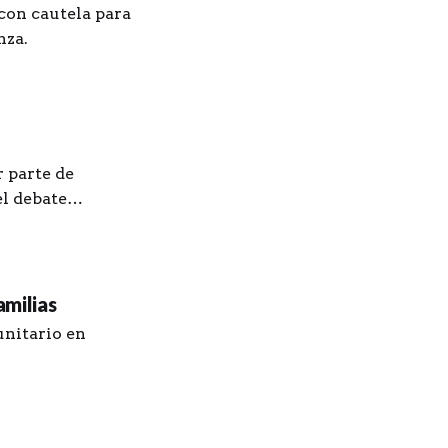
con cautela para
nza.
 parte de
el debate
amilias
unitario en