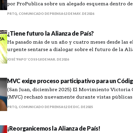
por ProPublica sobre un alegado esquema dentro de
correccional donde se intercambiaban drogas por vo
PRTQ, COMUNICADO DE PRENSA
13 DE MAY. DE 2026
Movimiento Victoria Ciudadana (MVC) levanta una 
preocupación sobre el manejo de las investigaciones
¿Tiene futuro la Alianza de País?
Puerto Rico y la alarmante falta de
Ha pasado más de un año y cuatro meses desde las e
urgente sentarse a dialogar sobre el futuro de la Ali
JOSÉ 'PAPO' COSS
18 DE MAR. DE 2026
MVC exige proceso participativo para un Códig
(San Juan, diciembre 2025) El Movimiento Victoria
(MVC) rechazó nuevamente durante vistas públicas
del Proyecto del Senado 717, que propone cambios a
PRTQ, COMUNICADO DE PRENSA
12 DE DIC. DE 2025
Electoral, y exigió se convoque un proceso participa
transparente y representativo de todas las fuerzas po
sectores del país para la creación de
¡Reorganicemos la Alianza de País!