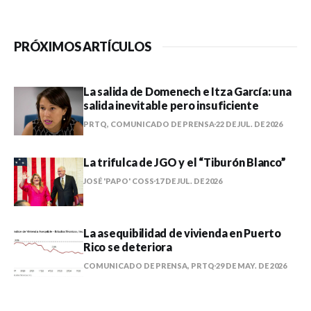
PRÓXIMOS ARTÍCULOS
La salida de Domenech e Itza García: una
salida inevitable pero insuficiente
PRTQ, COMUNICADO DE PRENSA
22 DE JUL. DE 2026
La trifulca de JGO y el “Tiburón Blanco”
JOSÉ 'PAPO' COSS
17 DE JUL. DE 2026
La asequibilidad de vivienda en Puerto
Rico se deteriora
COMUNICADO DE PRENSA, PRTQ
29 DE MAY. DE 2026