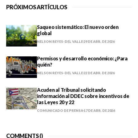
PRÓXIMOS ARTÍCULOS
Saqueo sistemático: El nuevo orden
global
NELSON REYES-DEL VALLE
29 DE ABR. DE 2026
Permisos y desarrollo económico: ¿Para
quién?
NELSON REYES-DEL VALLE
22 DE ABR. DE 2026
Acuden al Tribunal solicitando
información al DDEC sobre incentivos de
las Leyes 20 y 22
COMUNICADO DE PRENSA
17 DE ABR. DE 2026
COMMENTS (
)