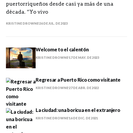
puertorriqueños desde casi ya más de una
década. “Yo vivo
KRISTINE DROWNE
26 DE JUL. DE 2023
Welcome to el calentón
KRISTINE DROWNE
17 DE MAY. DE 2023
Regresar a Puerto Rico como visitante
KRISTINE DROWNE
27 DE ABR. DE 2022
La ciudad: una boricua en el extranjero
KRISTINE DROWNE
16 DE DIC. DE 2021