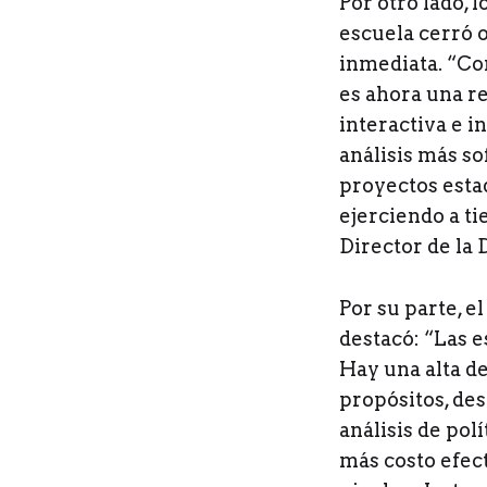
Por otro lado, l
escuela cerró 
inmediata. “Con
es ahora una re
interactiva e i
análisis más so
proyectos estad
ejerciendo a t
Director de la 
Por su parte, e
destacó: “Las e
Hay una alta d
propósitos, des
análisis de pol
más costo efec