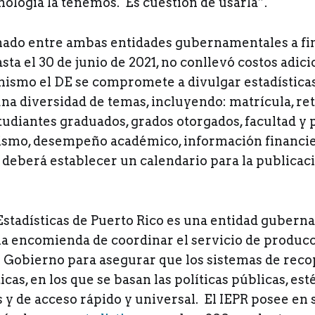
nología la tenemos. Es cuestión de usarla”.
mado entre ambas entidades gubernamentales a fi
sta el 30 de junio de 2021, no conllevó costos adici
mismo el DE se compromete a divulgar estadísticas
una diversidad de temas, incluyendo: matrícula, re
tudiantes graduados, grados otorgados, facultad y
tismo, desempeño académico, información financie
 deberá establecer un calendario para la publicaci
 Estadísticas de Puerto Rico es una entidad guber
a encomienda de coordinar el servicio de produc
l Gobierno para asegurar que los sistemas de reco
ticas, en los que se basan las políticas públicas, es
 y de acceso rápido y universal. El IEPR posee en 