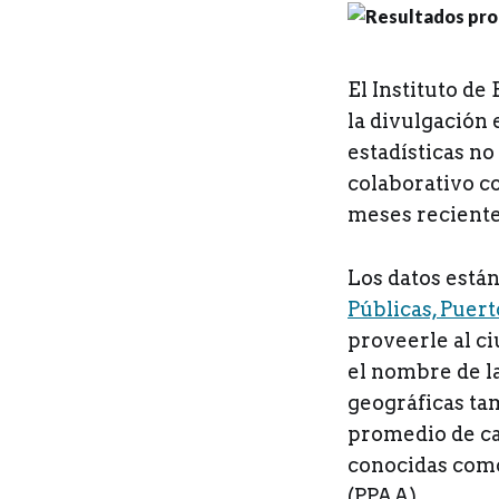
E
l Instituto de
la divulgación 
estadísticas no
colaborativo c
meses reciente
Los datos están
Públicas, Puert
proveerle al c
el nombre de la
geográficas tam
promedio de ca
conocidas com
(PPAA).