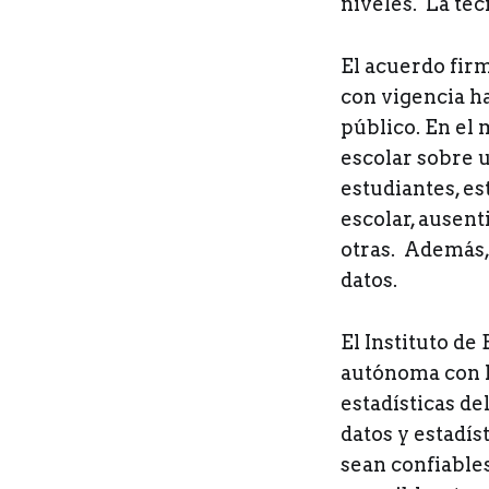
niveles. La tec
El acuerdo fir
con vigencia ha
público. En el 
escolar sobre 
estudiantes, es
escolar, ausen
otras. Además,
datos.
El Instituto de
autónoma con l
estadísticas de
datos y estadís
sean confiables