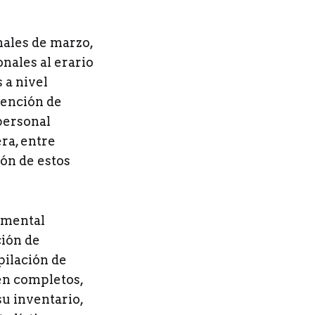
nales de marzo,
onales al erario
 a nivel
tención de
 personal
ra, entre
ón de estos
namental
ción de
pilación de
tén completos,
su inventario,