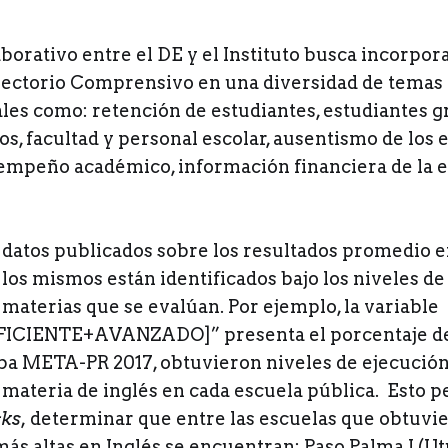
borativo entre el DE y el Instituto busca incorpor
irectorio Comprensivo en una diversidad de temas 
ales como: retención de estudiantes, estudiantes 
s, facultad y personal escolar, ausentismo de los 
esempeño académico, información financiera de la e
s datos publicados sobre los resultados promedio e
los mismos están identificados bajo los niveles de
 materias que se evalúan. Por ejemplo, la variable
ICIENTE+AVANZADO]” presenta el porcentaje de
eba META-PR 2017, obtuvieron niveles de ejecución
 materia de inglés en cada escuela pública. Esto p
cks
,
determinar que entre las escuelas que obtuvie
ás altas en Inglés se encuentran: Paso Palma I (Ut