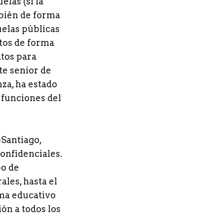
elas (si la
bién de forma
uelas públicas
atos de forma
atos para
nte senior de
nza, ha estado
 funciones del
-Santiago,
confidenciales.
po de
les, hasta el
ema educativo
ón a todos los