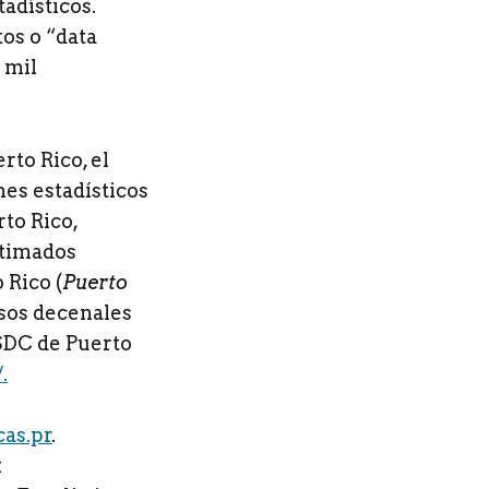
tadísticos.
os o “data
 mil
rto Rico, el
mes estadísticos
to Rico,
stimados
 Rico (
Puerto
ensos decenales
 SDC de Puerto
.
cas.pr
.
k