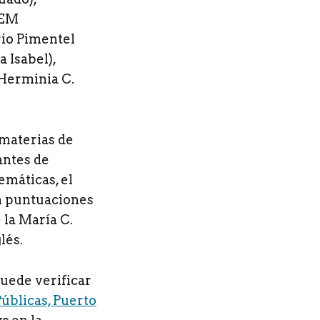
OEM
rio Pimentel
 Isabel),
 Herminia C.
materias de
antes de
máticas, el
on puntuaciones
 la María C.
lés.
puede verificar
úblicas, Puerto