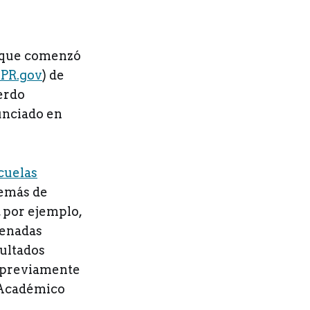
oy que comenzó
.PR.gov
) de
uerdo
unciado en
cuelas
demás de
 por ejemplo,
rdenadas
sultados
, previamente
 Académico