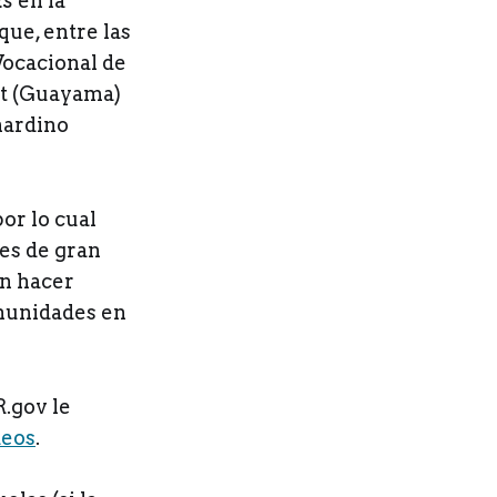
ks
en la
e, entre las
Vocacional de
ot (Guayama)
rnardino
or lo cual
es de gran
an hacer
comunidades en
R.gov le
deos
.