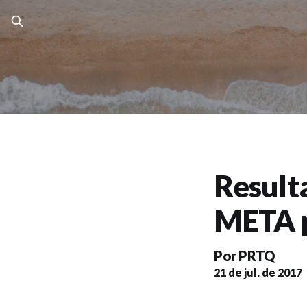
Result
META p
Por
PRTQ
21 de jul. de 2017