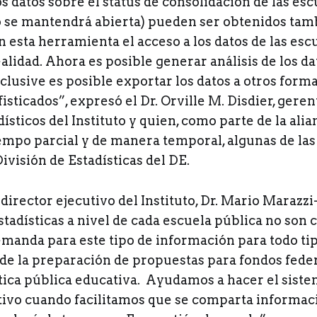
os datos sobre el status de consolidación de las escu
o se mantendrá abierta) pueden ser obtenidos tam
 esta herramienta el acceso a los datos de las esc
alidad. Ahora es posible generar análisis de los d
nclusive es posible exportar los datos a otros form
fisticados”, expresó el Dr. Orville M. Disdier, gere
ísticos del Instituto y quien, como parte de la alia
iempo parcial y de manera temporal, algunas de las
División de Estadísticas del DE.
l director ejecutivo del Instituto, Dr. Mario Marazzi
stadísticas a nivel de cada escuela pública no son 
emanda para este tipo de información para todo ti
de la preparación de propuestas para fondos federa
ítica pública educativa. Ayudamos a hacer el sist
tivo cuando facilitamos que se comparta informaci