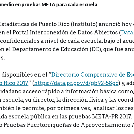
 Estadísticas de Puerto Rico (Instituto) anunció h
en el Portal Interconexión de Datos Abiertos (
Data
 confidenciales a nivel de cada escuela, bajo el ac
on el Departamento de Educación (DE), que fue an
s.
 disponibles en el “
Directorio Comprensivo de Es
o Rico 2017
” (
https://data.pr.gov/d/gb92-58gc
) y, a
iudadano acceso rápido a información básica como,
 escuela, su director, la dirección física y las coo
bién le permite, por primera vez, analizar los re
da escuela pública en las pruebas META-PR 2017
o Pruebas Puertorriqueñas de Aprovechamiento