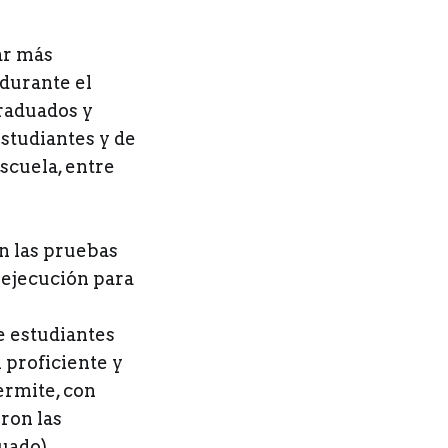
ar más
durante el
graduados y
estudiantes y de
scuela, entre
n las pruebas
 ejecución para
 estudiantes
 proficiente y
ermite, con
ron las
uado),