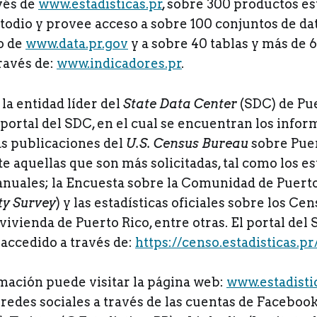
vés de
www.estadisticas.pr
, sobre 300 productos es
todio y provee acceso a sobre 100 conjuntos de dat
o de
www.data.pr.gov
y a sobre 40 tablas y más de 6
ravés de:
www.indicadores.pr
.
a entidad líder del
State Data Center
(SDC) de Pue
portal del SDC, en el cual se encuentran los infor
as publicaciones del
U.S. Census Bureau
sobre Puer
e aquellas que son más solicitadas, tal como los e
anuales; la Encuesta sobre la Comunidad de Puerto
y Survey
) y las estadísticas oficiales sobre los C
vivienda de Puerto Rico, entre otras. El portal del
 accedido a través de:
https://censo.estadisticas.pr/
mación puede visitar la página web:
www.estadisti
redes sociales a través de las cuentas de Faceboo