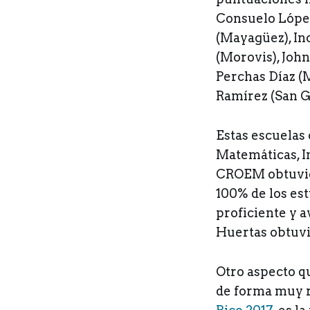
Consuelo López
(Mayagüez), In
(Morovis), John
Perchas Díaz (
Ramírez (San 
Estas escuelas
Matemáticas, In
CROEM obtuvier
100% de los es
proficiente y a
Huertas obtuvi
Otro aspecto qu
de forma muy r