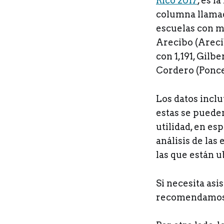
Rico 2017
, es l
columna llama
escuelas con m
Arecibo (Areci
con 1,191, Gilb
Cordero (Ponce)
Los datos inclu
estas se puede
utilidad, en es
análisis de las
las que están u
Si necesita asi
recomendamos v