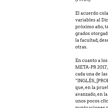
El acuerdo cola
variables al D
próximo año, t
grados otorgado
la facultad, d
otras.
En cuanto a lo
META-PR 2017, 
cada una de las
“INGLÉS_[PROF
que, en la pru
avanzado, en la
unos pocos
cli
puntuaciones m