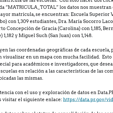
a matrícula de las escuelas. Con sólo hacer dos
clic
da “MATRICULA_TOTAL” los datos nos muestran qu
ayor matrícula, se encuentran: Escuela Superior 
bo) con 1,309 estudiantes, Dra. María Socorro Lac
erto Concepción de Gracia (Carolina) con 1,185, Be
 1,182 y Miguel Such (San Juan) con 1,148.
yen las coordenadas geográficas de cada escuela, p
n visualizar en un mapa con mucha facilidad. Esto 
pecial para académicos e investigadores, que dese
 escuelas en relación a las características de las 
bicadas las mismas.
stencia con el uso y exploración de datos en Data.P
isitar el siguiente enlace:
https://data.pr.gov/vi