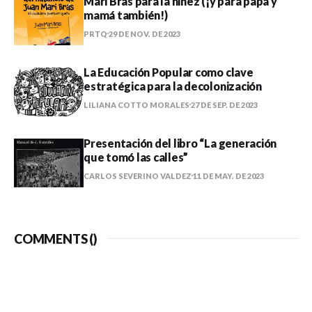
Mari Bras para la niñez (¡y para papá y
mamá también!)
PRTQ
29 DE NOV. DE 2023
La Educación Popular como clave
estratégica para la decolonización
LILIANA COTTO MORALES
27 DE SEP. DE 2023
Presentación del libro “La generación
que tomó las calles”
CARLOS SEVERINO VALDEZ
11 DE MAY. DE 2023
COMMENTS (
)