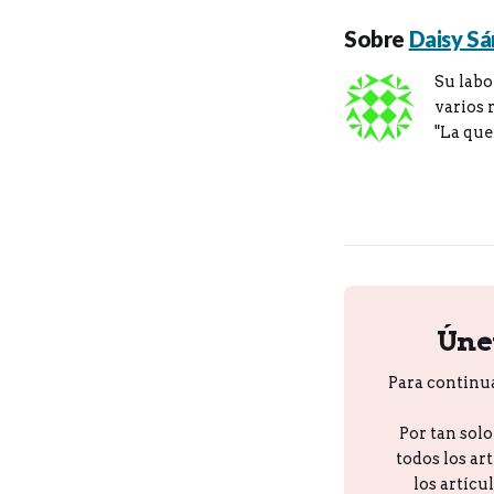
Sobre
Daisy S
Su labo
varios 
"La que
Úne
Para continu
Por tan sol
todos los ar
los artícu