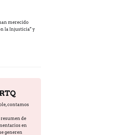
e han merecido
 la Injusticia" y
PRTQ
ble, contamos
n resumen de
omentarios en
que generen