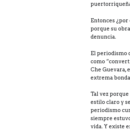
puertorriqueña
Entonces ¿por 
porque su obra
denuncia.
El periodismo q
como “convertir
Che Guevara, el
extrema bondad
Tal vez porque 
estilo claro y s
periodismo cum
siempre estuvo
vida. Y existe