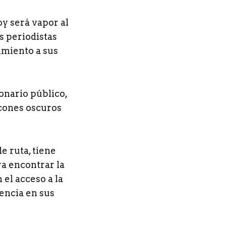
oy será vapor al
s periodistas
imiento a sus
ionario público,
ncones oscuros
e ruta, tiene
ra encontrar la
 el acceso a la
encia en sus