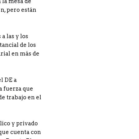
 la mesa de
en, pero están
a las y los
tancial de los
rial en más de
l DE a
a fuerza que
de trabajo en el
lico y privado
que cuenta con