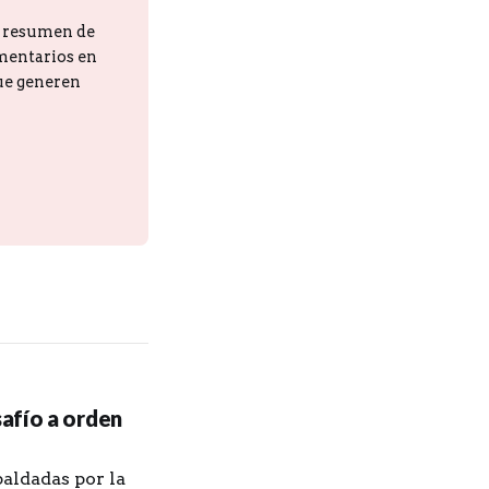
n resumen de
omentarios en
que generen
afío a orden
paldadas por la