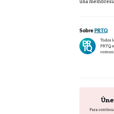
una membresía 
Sobre
PRTQ
Todos l
PRTQ en
comuni
Úne
Para continu