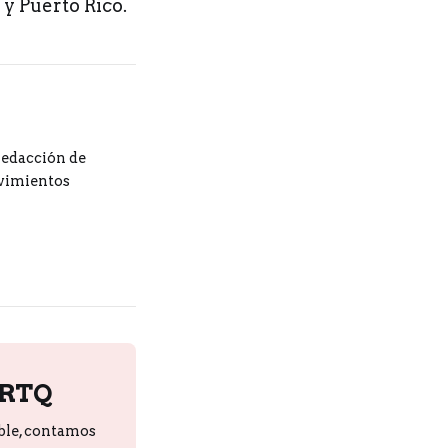
y Puerto Rico.
redacción de
ovimientos
PRTQ
ble, contamos