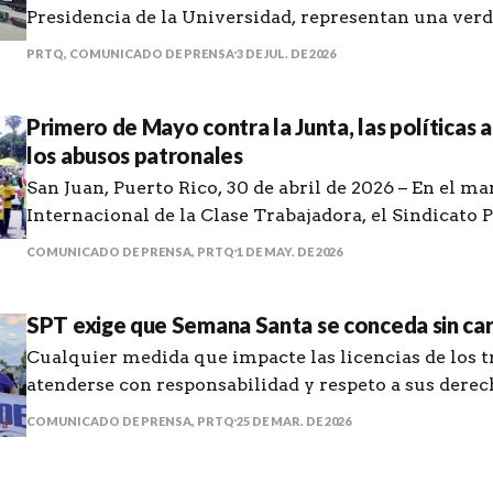
Presidencia de la Universidad, representan una ver
"Declaración de guerra".
PRTQ, COMUNICADO DE PRENSA
3 DE JUL. DE 2026
Primero de Mayo contra la Junta, las políticas 
los abusos patronales
San Juan, Puerto Rico, 30 de abril de 2026 – En el ma
Internacional de la Clase Trabajadora, el Sindicato
de Trabajadores y Trabajadoras (SPT-SEIU) se unió a
COMUNICADO DE PRENSA, PRTQ
1 DE MAY. DE 2026
de salir a las calles y exigir justicia salarial, respeto
laborales y el fin
SPT exige que Semana Santa se conceda sin carg
Cualquier medida que impacte las licencias de los t
atenderse con responsabilidad y respeto a sus derec
COMUNICADO DE PRENSA, PRTQ
25 DE MAR. DE 2026