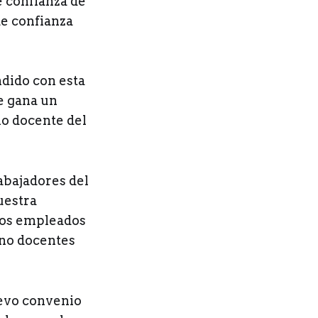
e confianza de
de confianza
ndido con esta
e gana un
no docente del
abajadores del
uestra
 los empleados
 no docentes
uevo convenio