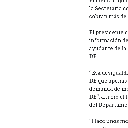
El medio digita
la Secretaria 
cobran más de 
El presidente d
información de
ayudante de la
DE.
“Esa desigualda
DE que apenas 
demanda de mej
DE”, afirmó el 
del Departame
“Hace unos mes