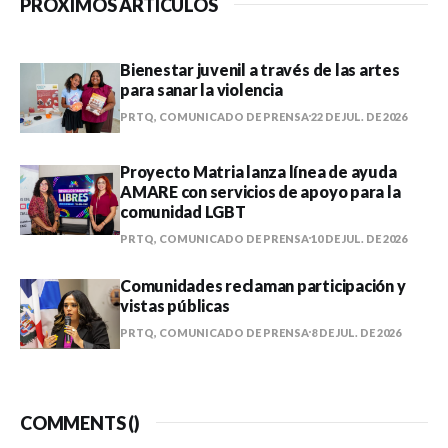
PRÓXIMOS ARTÍCULOS
Bienestar juvenil a través de las artes
para sanar la violencia
PRTQ, COMUNICADO DE PRENSA
22 DE JUL. DE 2026
Proyecto Matria lanza línea de ayuda
AMARE con servicios de apoyo para la
comunidad LGBT
PRTQ, COMUNICADO DE PRENSA
10 DE JUL. DE 2026
Comunidades reclaman participación y
vistas públicas
PRTQ, COMUNICADO DE PRENSA
8 DE JUL. DE 2026
COMMENTS (
)