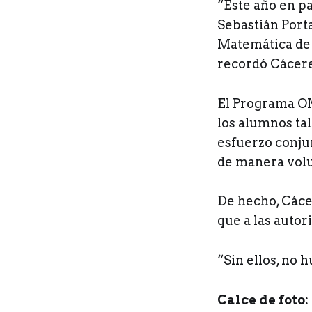
“Este año en pa
Sebastián Port
Matemática de 
recordó Cácere
El Programa OM
los alumnos tal
esfuerzo conjun
de manera volun
De hecho, Cáce
que a las autori
“Sin ellos, no 
Calce de foto: