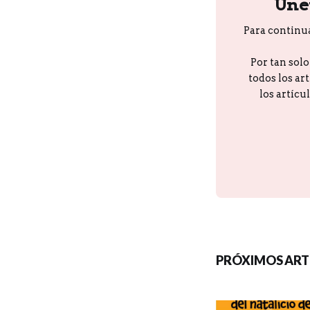
Úne
Para continu
Por tan sol
todos los ar
los artícu
PRÓXIMOS ART