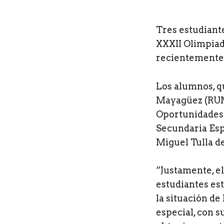
T
res estudiant
XXXII Olimpiad
recientemente 
Los alumnos, q
Mayagüez (RUM)
Oportunidades 
Secundaria Esp
Miguel Tulla d
“Justamente, el
estudiantes es
la situación de
especial, con s