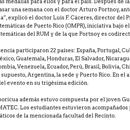
s medallas para ellos y para el país. Después de l
asar una semana con el doctor Arturo Portnoy, ant
sla”, explicó el doctor Luis F. Cáceres, director del
emáticas de Puerto Rico (OMPR), iniciativa bajo 
temáticas del RUM y de la que Portnoy es codirect
encia participaron 22 países: España, Portugal, Cu
xico, Guatemala, Honduras, El Salvador, Nicaragu
ombia, Venezuela, Ecuador, Perú, Brasil, Bolivia, Ch
 supuesto, Argentina, la sede y Puerto Rico. En el añ
del evento en su trigésima edición.
boricua además estuvo compuesta por el joven Gu
MATEC. Los estudiantes estuvieron acompañados 
áticos de la mencionada facultad del Recinto.