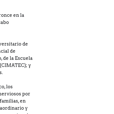
ronce en la
cabo
versitario de
cial de
 de la Escuela
 (CIMATEC); y
s.
o, los
nerviosos por
familias, en
raordinario y