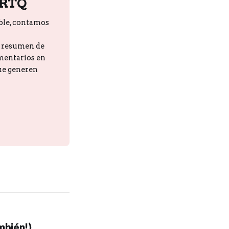
PRTQ
ble, contamos
n resumen de
omentarios en
que generen
mbién!)