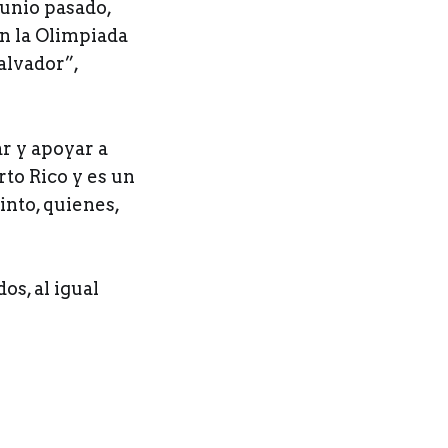
junio pasado,
en la Olimpiada
alvador”,
r y apoyar a
rto Rico y es un
into, quienes,
s, al igual