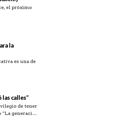
nce, el próximo
ara la
ativa es una de
las calles”
vilegio de tener
ro “La generación
z. Le agradezco
y unos procesos