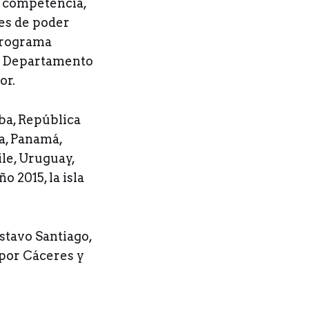
a competencia,
es de poder
 Programa
el Departamento
or.
ba, República
a, Panamá,
ile, Uruguay,
o 2015, la isla
stavo Santiago,
por Cáceres y