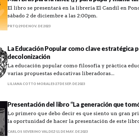
El libro se presentará en la librería El Candil en Po
sábado 2 de diciembre a las 2:00pm.
PRTQ
29 DE NOV. DE 2023
La Educación Popular como clave estratégica p
decolonización
La educación popular como filosofía y práctica educ
varias propuestas educativas liberadoras...
LILIANA COTTO MORALES
27 DE SEP. DE 2023
Presentación del libro “La generación que tomó 
Lo primero que debo decir es que siento un gran pri
la oportunidad de hacer la presentación de este lib
que tomó las calles” del amigo Manuel de J. Gonzále
CARLOS SEVERINO VALDEZ
11 DE MAY. DE 2023
que me haya puesto en contacto con unas historias 