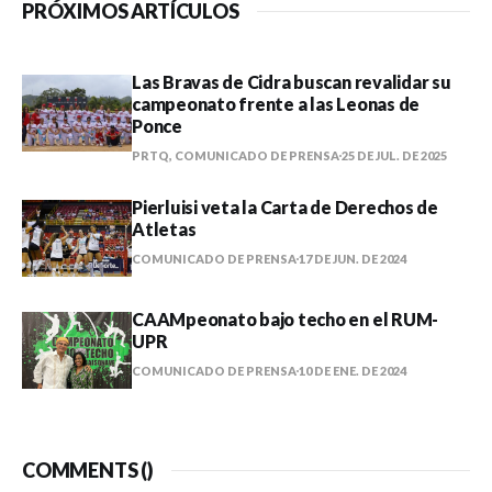
PRÓXIMOS ARTÍCULOS
Las Bravas de Cidra buscan revalidar su
campeonato frente a las Leonas de
Ponce
PRTQ, COMUNICADO DE PRENSA
25 DE JUL. DE 2025
Pierluisi veta la Carta de Derechos de
Atletas
COMUNICADO DE PRENSA
17 DE JUN. DE 2024
CAAMpeonato bajo techo en el RUM-
UPR
COMUNICADO DE PRENSA
10 DE ENE. DE 2024
COMMENTS (
)