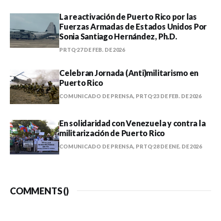
La reactivación de Puerto Rico por las
Fuerzas Armadas de Estados Unidos Por
Sonia Santiago Hernández, Ph.D.
PRTQ
27 DE FEB. DE 2026
Celebran Jornada (Anti)militarismo en
Puerto Rico
COMUNICADO DE PRENSA, PRTQ
23 DE FEB. DE 2026
En solidaridad con Venezuela y contra la
militarización de Puerto Rico
COMUNICADO DE PRENSA, PRTQ
28 DE ENE. DE 2026
COMMENTS (
)