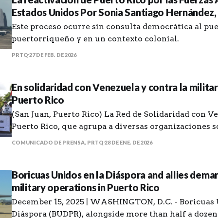
Estados Unidos Por Sonia Santiago Hernández,
Este proceso ocurre sin consulta democrática al pu
puertorriqueño y en un contexto colonial.
PRTQ
27 DE FEB. DE 2026
En solidaridad con Venezuela y contra la milita
Puerto Rico
(San Juan, Puerto Rico) La Red de Solidaridad con V
Puerto Rico, que agrupa a diversas organizaciones s
políticas de la isla, realizará tres manifestaciones 
COMUNICADO DE PRENSA, PRTQ
28 DE ENE. DE 2026
frente a bases militares el próximo domingo, 1 de feb
de la mañana. Las manifestaciones se darán en
Boricuas Unidos en la Diáspora and allies dema
military operations in Puerto Rico
December 15, 2025 | WASHINGTON, D.C. - Boricuas 
Diáspora (BUDPR), alongside more than half a dozen 