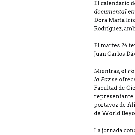
El calendario d
documental etn
Dora María Iriz
Rodríguez, amb
El martes 24 te
Juan Carlos Dá
Mientras, el
Fo
la Paz
se ofrece
Facultad de Cie
representante d
portavoz de Al
de World Beyo
La jornada conc