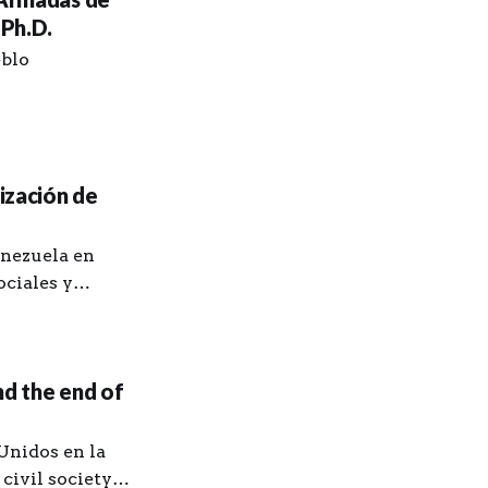
 Ph.D.
eblo
rización de
enezuela en
ociales y
simultáneas
rero, a las 11:00
nd the end of
Unidos en la
civil society