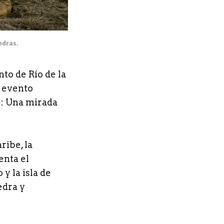
edras.
to de Río de la
l evento
e: Una mirada
ribe, la
enta el
y la isla de
edra y