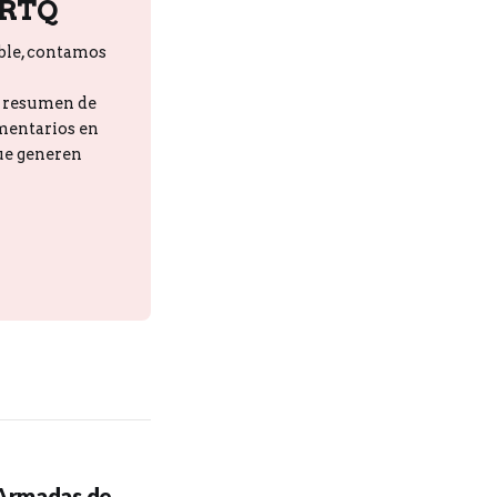
PRTQ
ble, contamos
n resumen de
omentarios en
que generen
 Armadas de