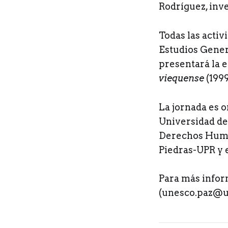
Rodríguez, inv
Todas las activ
Estudios Genera
presentará la 
viequense
(1999
La jornada es 
Universidad de
Derechos Human
Piedras-UPR y 
Para más infor
(unesco.paz@up