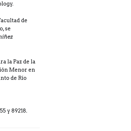
ology.
Facultad de
o, se
niñez
a la Paz de la
ción Menor en
nto de Río
55 y 89218.