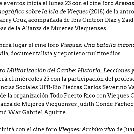
e eventos inicia el lunes 23 con el cine foro
Arepas
ográfico sobre la isla de Vieques
(2018) de la antr
arry Cruz, acompañada de Ibis Cintrón Díaz y Zaid
as de la Alianza de Mujeres Viequenses.
ndrá lugar el cine foro
Vieques: Una batalla incon
vila, documentalista y reportero multimedios.
ro Militarización del Caribe: Historia, Lecciones
rá el miércoles 25 con la participación del profeso
ncias Sociales UPR-Río Piedras Carlos Severino Va
e la organización Todo Puerto Rico con Vieques Che
ianza de Mujeres Viequenses Judith Conde Pacheco
nd War Gabriel Aguirre.
luirá con el cine foro
Vieques: Archivo vivo
de Jua