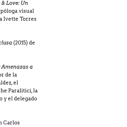
 & Love: Un
opóloga visual
a Ivette Torres
clusa
(2015) de
 y Amenazas a
r de la
ldez, el
 Paralitici, la
 y el delegado
n Carlos