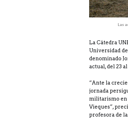
Las a
La Cátedra UNES
Universidad de
denominado Jor
actual, del 23 a
“Ante la crecie
jornada persig
militarismo en 
Vieques”, preci
profesora de l