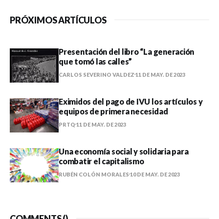
PRÓXIMOS ARTÍCULOS
Presentación del libro “La generación
que tomó las calles”
CARLOS SEVERINO VALDEZ
11 DE MAY. DE 2023
Eximidos del pago de IVU los artículos y
equipos de primera necesidad
PRTQ
11 DE MAY. DE 2023
Una economía social y solidaria para
combatir el capitalismo
RUBÉN COLÓN MORALES
10 DE MAY. DE 2023
COMMENTS (
)