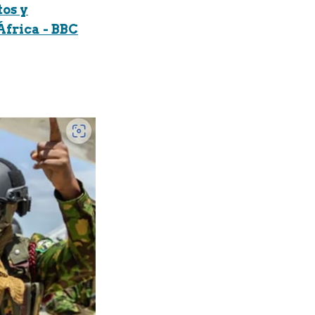
tos y
África - BBC