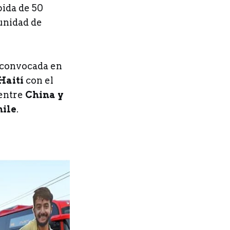
ida de 50
unidad de
 convocada en
Haití
con el
 entre
China y
hile
.