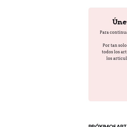
Úne
Para continu
Por tan sol
todos los ar
los artícu
PRÓXIMOS ART