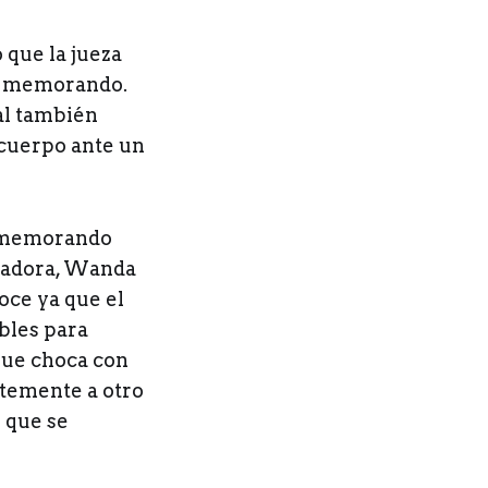
 que la jueza
el memorando.
ual también
 cuerpo ante un
el memorando
rnadora, Wanda
oce ya que el
ibles para
 que choca con
ntemente a otro
 que se