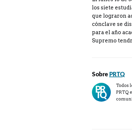
los siete estud
que lograron ac
cónclave se di
para el año aca
Supremo tendrá
Sobre
PRTQ
Todos l
PRTQ en
comuni