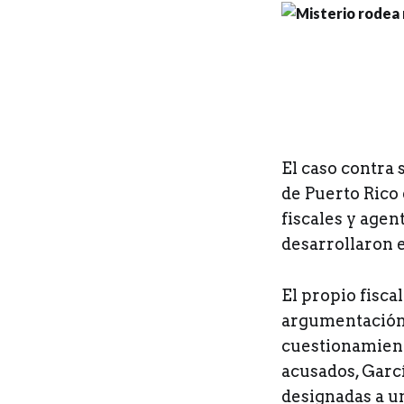
E
l caso contra 
de Puerto Rico 
fiscales y agen
desarrollaron e
El propio fisca
argumentación f
cuestionamiento
acusados, Garcí
designadas a u