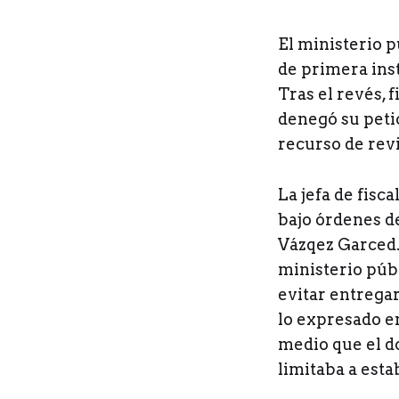
El ministerio p
de primera ins
Tras el revés, 
denegó su peti
recurso de revi
La jefa de fisc
bajo órdenes d
Vázqez Garced.
ministerio públ
evitar entregar
lo expresado en
medio que el d
limitaba a esta