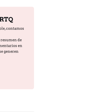
PRTQ
ble, contamos
n resumen de
omentarios en
que generen