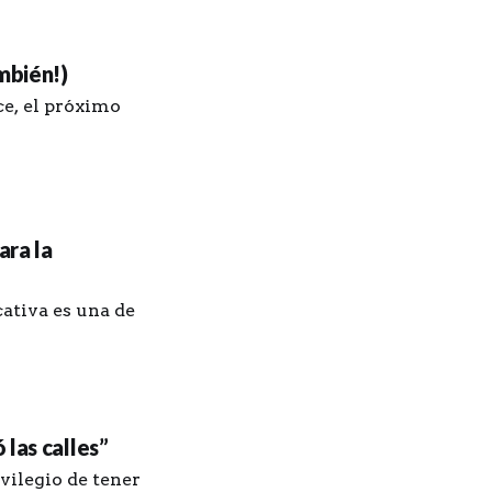
mbién!)
nce, el próximo
ara la
ativa es una de
las calles”
vilegio de tener