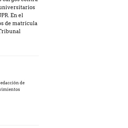
universitarios
UPR. En el
os de matrícula
 Tribunal
redacción de
ovimientos