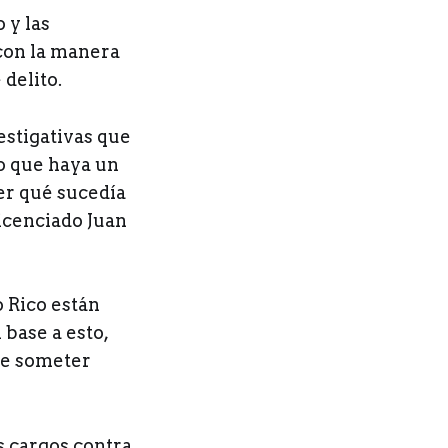
 y las
con la manera
 delito.
estigativas que
do que haya un
ver qué sucedía
licenciado Juan
o Rico están
 base a esto,
 de someter
s cargos contra