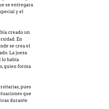
que se entregara
pecial y el
había creado un
ersidad. En
nde se crea el
ado. La jueza
 lo había
o, quien forma
rsitarias, pues
situaciones que
sivas durante