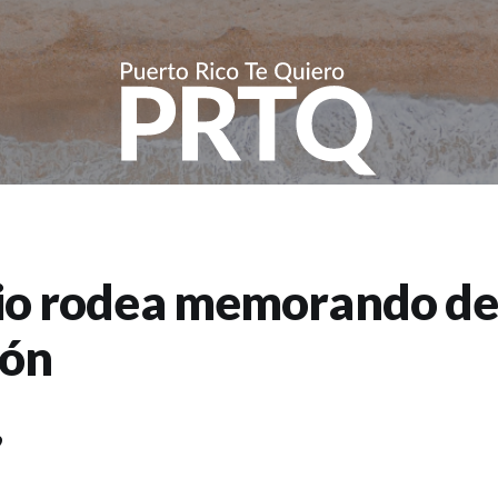
io rodea memorando de
lón
9