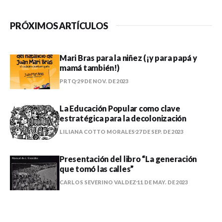
PRÓXIMOS ARTÍCULOS
Mari Bras para la niñez (¡y para papá y
mamá también!)
PRTQ
29 DE NOV. DE 2023
La Educación Popular como clave
estratégica para la decolonización
LILIANA COTTO MORALES
27 DE SEP. DE 2023
Presentación del libro “La generación
que tomó las calles”
CARLOS SEVERINO VALDEZ
11 DE MAY. DE 2023