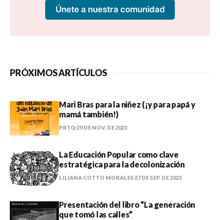
Únete a nuestra comunidad
PRÓXIMOS ARTÍCULOS
Mari Bras para la niñez (¡y para papá y
mamá también!)
PRTQ
29 DE NOV. DE 2023
La Educación Popular como clave
estratégica para la decolonización
LILIANA COTTO MORALES
27 DE SEP. DE 2023
Presentación del libro “La generación
que tomó las calles”