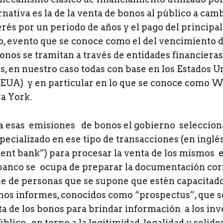
ernativa es la de la venta de bonos al público a cam
erés por un periodo de años y el pago del principal 
o, evento que se conoce como el del vencimiento d
onos se tramitan a través de entidades financieras
s, en nuestro caso todas con base en los Estados U
EUA) y en particular en lo que se conoce como Wa
a York.
 a esas emisiones de bonos el gobierno seleccio
pecializado en ese tipo de transacciones (en inglé
nt bank”) para procesar la venta de los mismos 
banco se ocupa de preparar la documentación co
rie de personas que se supone que estén capacitado
nos informes, conocidos como “prospectus”, que s
ta de los bonos para brindar información a los inv
blico, en torno a la legitimidad, legalidad y solide