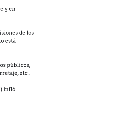
te y en
isiones de los
lo está
ios públicos,
retaje, etc..
 infló