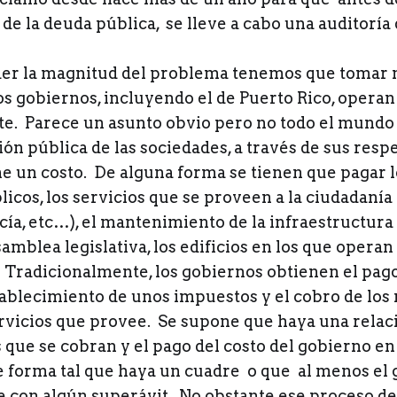
de la deuda pública, se lleve a cabo una auditoría
r la magnitud del problema tenemos que tomar n
os gobiernos, incluyendo el de Puerto Rico, operan
e. Parece un asunto obvio pero no todo el mundo
ón pública de las sociedades, a través de sus resp
e un costo. De alguna forma se tienen que pagar l
cos, los servicios que se proveen a la ciudadanía 
cía, etc…), el mantenimiento de la infraestructura d
asamblea legislativa, los edificios en los que operan
 Tradicionalmente, los gobiernos obtienen el pago
tablecimiento de unos impuestos y el cobro de los
ervicios que provee. Se supone que haya una relaci
que se cobran y el pago del costo del gobierno en
 forma tal que haya un cuadre o que al menos el
 con algún superávit. No obstante ese proceso de