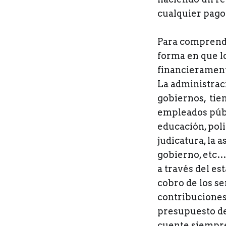
cualquier pago 
Para comprende
forma en que l
financierament
La administraci
gobiernos, tien
empleados públi
educación, poli
judicatura, la 
gobierno, etc…
a través del es
cobro de los s
contribuciones 
presupuesto de
cuente siempre