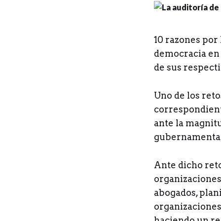
10 razones por 
democracia en l
de sus respecti
U
no de los ret
correspondiente
ante la magnit
gubernamental
Ante dicho ret
organizaciones
abogados, plani
organizaciones 
haciendo un re