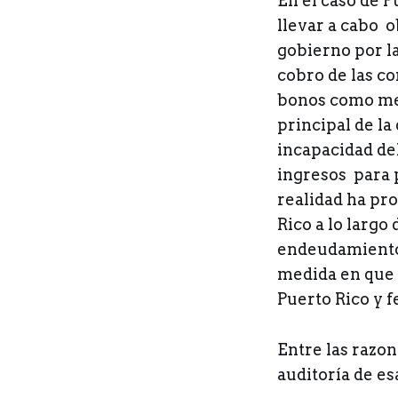
En el caso de P
llevar a cabo o
gobierno por l
cobro de las co
bonos como mec
principal de la
incapacidad de
ingresos para 
realidad ha pr
Rico a lo largo
endeudamiento t
medida en que 
Puerto Rico y f
Entre las razon
auditoría de es