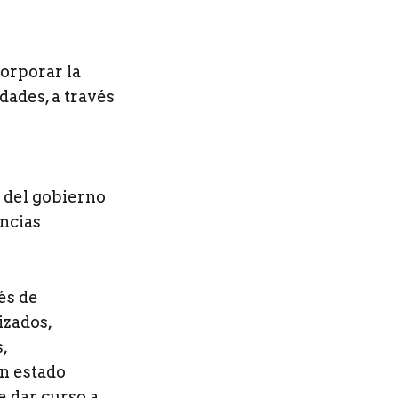
corporar la
dades, a través
a del gobierno
encias
és de
izados,
s,
an estado
 dar curso a