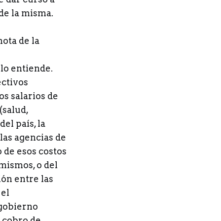
 de la misma.
ota de la
 lo entiende.
ectivos
os salarios de
(salud,
el país, la
 las agencias de
 de esos costos
 mismos, o del
ón entre las
 el
 gobierno
 cobro de