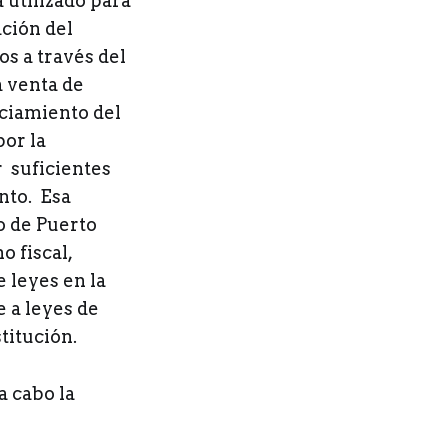
 utilizado para
ación del
s a través del
a venta de
ciamiento del
por la
 suficientes
nto. Esa
o de Puerto
o fiscal,
 leyes en la
 a leyes de
titución.
a cabo la