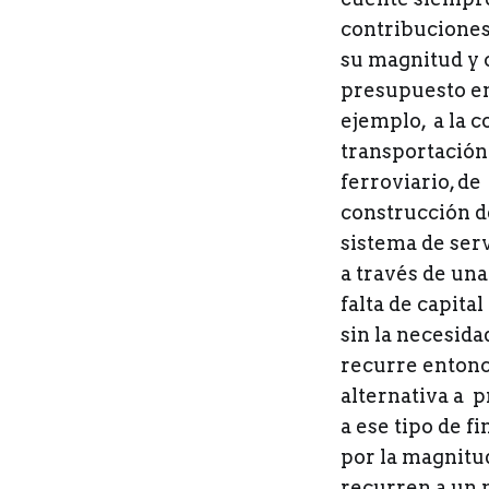
contribuciones 
su magnitud y 
presupuesto en
ejemplo, a la c
transportación
ferroviario, de
construcción de
sistema de serv
a través de una
falta de capita
sin la necesid
recurre entonce
alternativa a p
a ese tipo de f
por la magnitud
recurren a un 