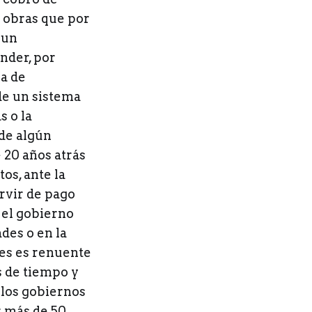
y obras que por
 un
nder, por
ía de
de un sistema
s o la
 de algún
 20 años atrás
os, ante la
ervir de pago
 el gobierno
des o en la
ces es renuente
s de tiempo y
 los gobiernos
r más de 50