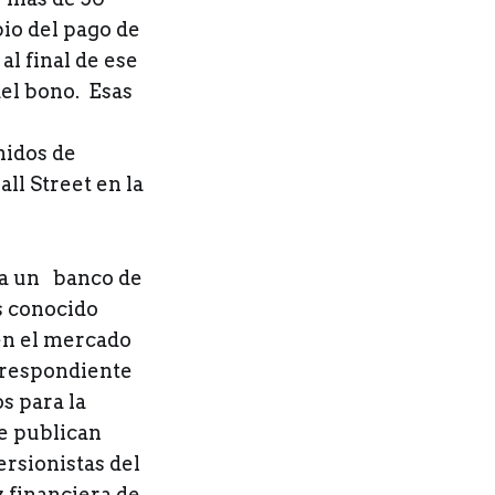
bio del pago de
al final de ese
el bono. Esas
nidos de
ll Street en la
na un banco de
s conocido
en el mercado
rrespondiente
s para la
e publican
ersionistas del
z financiera de