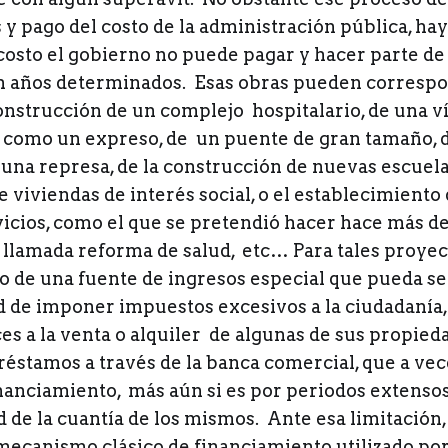
y pago del costo de la administración pública, ha
costo el gobierno no puede pagar y hacer parte de
 años determinados. Esas obras pueden correspo
onstrucción de un complejo hospitalario, de una v
 como un expreso, de un puente de gran tamaño, 
 una represa, de la construcción de nuevas escuela
 viviendas de interés social, o el establecimiento
icios, como el que se pretendió hacer hace más de
 llamada reforma de salud, etc… Para tales proyect
l o de una fuente de ingresos especial que pueda s
ad de imponer impuestos excesivos a la ciudadanía,
s a la venta o alquiler de algunas de sus propieda
réstamos a través de la banca comercial, que a ve
inanciamiento, más aún si es por periodos extenso
 de la cuantía de los mismos. Ante esa limitación,
mecanismo clásico de financiamiento utilizado po