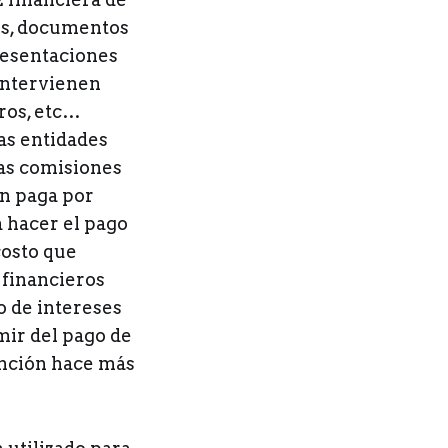
os, documentos
presentaciones
 intervienen
eros, etc…
as entidades
as comisiones
en paga por
a hacer el pago
costo que
 financieros
o de intereses
mir del pago de
ención hace más