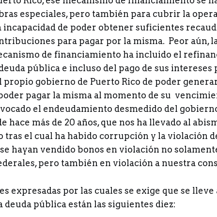
uerto Rico, ese mecanismo de financiamiento se ha
bras especiales, pero también para cubrir la oper
a incapacidad de poder obtener suficientes recaudo
ntribuciones para pagar por la misma. Peor aún, l
anismo de financiamiento ha incluido el refinan
 deuda pública e incluso del pago de sus intereses 
l propio gobierno de Puerto Rico de poder generar
poder pagar la misma al momento de su vencimie
ovocado el endeudamiento desmedido del gobiern
 de hace más de 20 años, que nos ha llevado al abism
ras el cual ha habido corrupción y la violación de
se hayan vendido bonos en violación no solamente
ederales, pero también en violación a nuestra cons
es expresadas por las cuales se exige que se lleve 
a deuda pública están las siguientes diez: