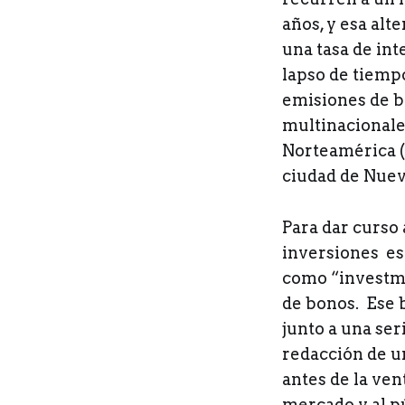
años, y esa alt
una tasa de int
lapso de tiemp
emisiones de b
multinacionale
Norteamérica (
ciudad de Nuev
Para dar curso
inversiones es
como “investme
de bonos. Ese 
junto a una se
redacción de u
antes de la ven
mercado y al pú