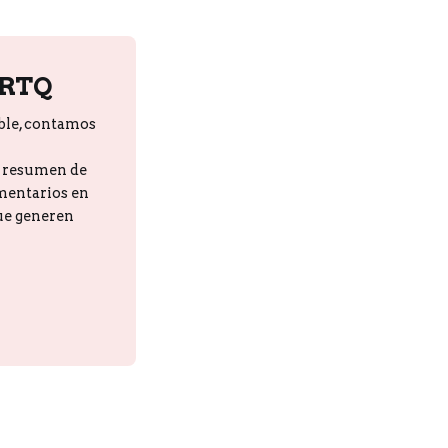
PRTQ
ble, contamos
n resumen de
omentarios en
que generen