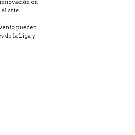
a innovación en
el arte.
evento pueden
es de la Liga y