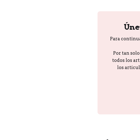
Úne
Para continu
Por tan sol
todos los ar
los artícu