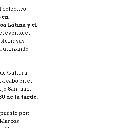
l colectivo
 en
ca Latina y el
el evento, el
sferir sus
 utilizando
 de Cultura
 a cabo en el
ejo San Juan,
0 de la tarde.
mpuesto por:
, Marcos