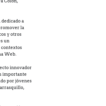
ra Colón,
a dedicado a
 promover la
cos y otros
es un
 contextos
ina Web.
yecto innovador
n importante
ado por jóvenes
arrasquillo,