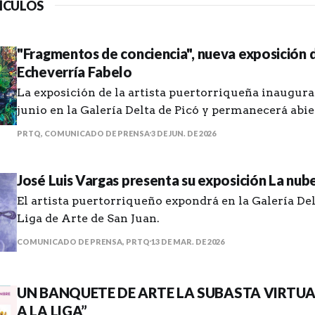
ÍCULOS
"Fragmentos de conciencia", nueva exposición 
Echeverría Fabelo
La exposición de la artista puertorriqueña inaugura 
junio en la Galería Delta de Picó y permanecerá abie
hasta el 10 de julio.
PRTQ, COMUNICADO DE PRENSA
3 DE JUN. DE 2026
José Luis Vargas presenta su exposición La nub
El artista puertorriqueño expondrá en la Galería Del
Liga de Arte de San Juan.
COMUNICADO DE PRENSA, PRTQ
13 DE MAR. DE 2026
UN BANQUETE DE ARTE LA SUBASTA VIRTU
A LA LIGA”