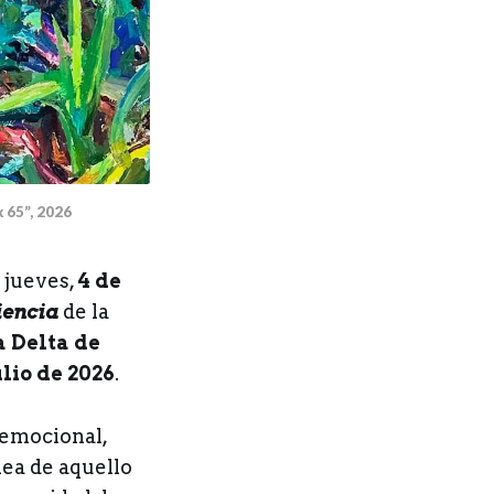
x 65”, 2026
 jueves,
4 de
iencia
de la
a Delta de
ulio de 2026
.
 emocional,
ea de aquello