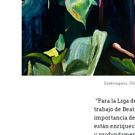
Embriaguez, Óleo
“Para la Liga d
trabajo de Bea
importancia de 
están enriquec
y profundament