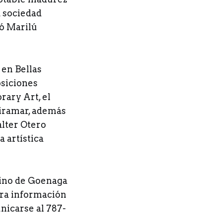
a sociedad
ó Marilú
 en Bellas
osiciones
rary Art, el
Miramar, además
lter Otero
 artística
ufino de Goenaga
Para información
unicarse al 787-