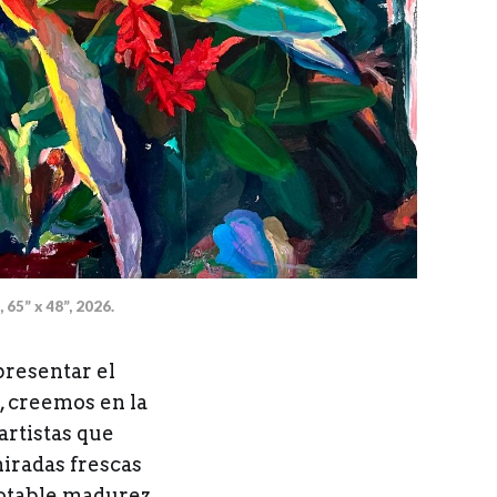
 65” x 48”, 2026.
presentar el
, creemos en la
artistas que
iradas frescas
notable madurez