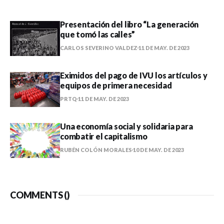
Presentación del libro “La generación
que tomó las calles”
CARLOS SEVERINO VALDEZ
11 DE MAY. DE 2023
Eximidos del pago de IVU los artículos y
equipos de primera necesidad
PRTQ
11 DE MAY. DE 2023
Una economía social y solidaria para
combatir el capitalismo
RUBÉN COLÓN MORALES
10 DE MAY. DE 2023
COMMENTS (
)