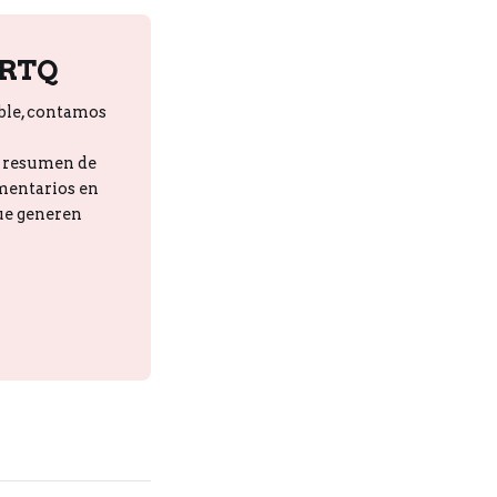
PRTQ
ble, contamos
n resumen de
omentarios en
que generen