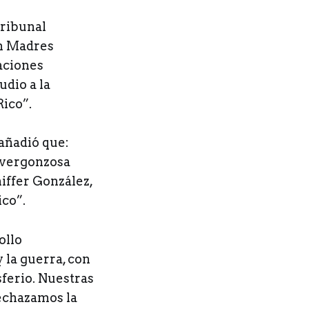
Tribunal
ón Madres
aciones
udio a la
Rico”.
añadió que:
a vergonzosa
iffer González,
ico”.
ollo
la guerra, con
ferio. Nuestras
rechazamos la