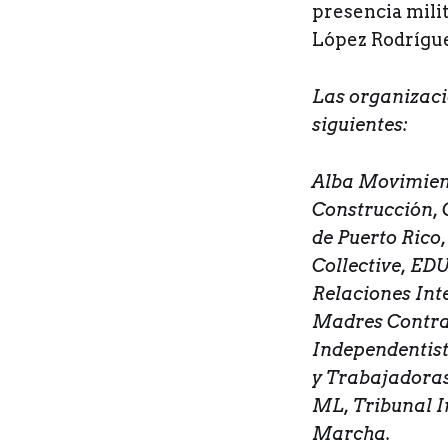
presencia milit
López Rodrígu
Las organizaci
siguientes:
Alba Movimient
Construcción,
de Puerto Rico
Collective, ED
Relaciones Int
Madres Contra
Independentist
y Trabajadoras
ML, Tribunal I
Marcha.