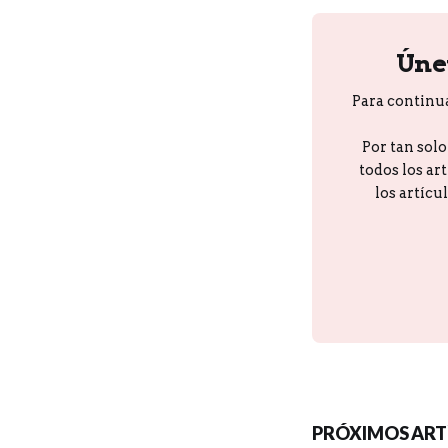
Úne
Para continu
Por tan sol
todos los ar
los artícu
PRÓXIMOS ART