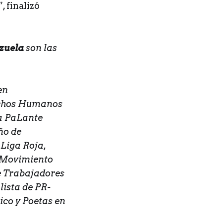
, finalizó
zuela
son las
en
echos Humanos
a PaLante
ño de
Liga Roja,
 Movimiento
e Trabajadores
lista de PR-
ico y Poetas en