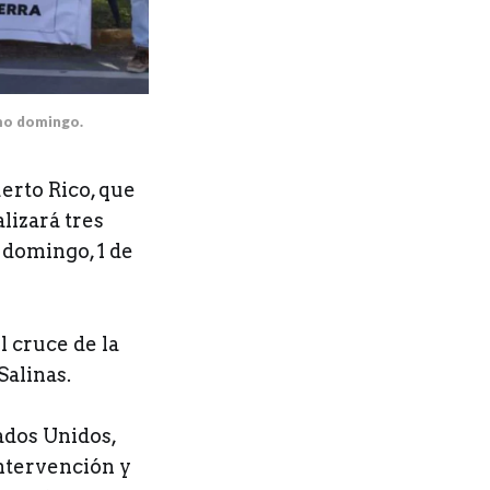
imo domingo.
erto Rico, que
alizará tres
 domingo, 1 de
el cruce de la
 Salinas.
dos Unidos,
ntervención y