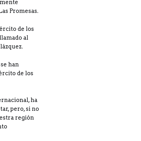
camente
 Las Promesas.
ército de los
llamado al
elázquez.
 se han
ército de los
ernacional, ha
r, pero, si no
estra región
nto