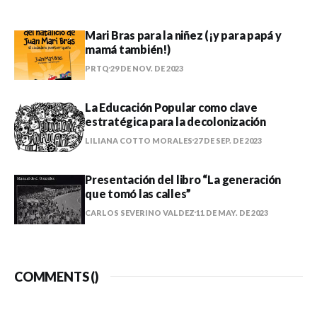
Mari Bras para la niñez (¡y para papá y
mamá también!)
PRTQ
29 DE NOV. DE 2023
La Educación Popular como clave
estratégica para la decolonización
LILIANA COTTO MORALES
27 DE SEP. DE 2023
Presentación del libro “La generación
que tomó las calles”
CARLOS SEVERINO VALDEZ
11 DE MAY. DE 2023
COMMENTS (
)