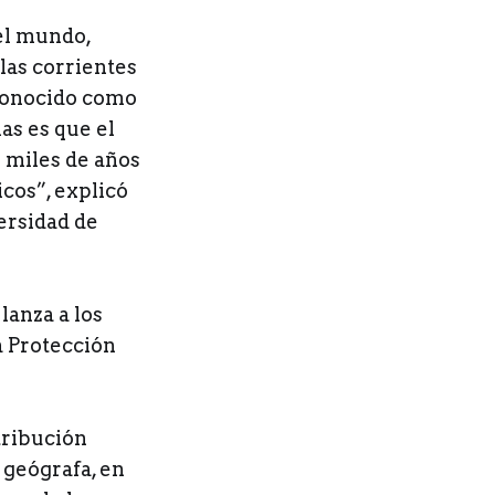
el mundo,
las corrientes
 conocido como
as es que el
 miles de años
cos”, explicó
ersidad de
lanza a los
a Protección
ntribución
 geógrafa, en