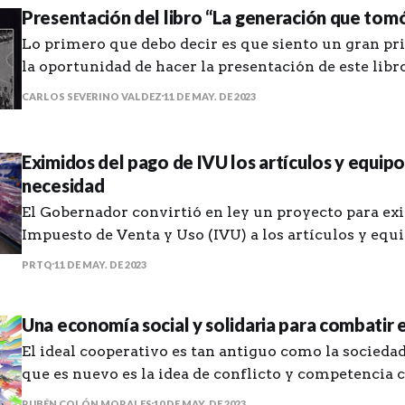
Presentación del libro “La generación que tomó 
Lo primero que debo decir es que siento un gran pri
la oportunidad de hacer la presentación de este lib
que tomó las calles” del amigo Manuel de J. Gonzále
CARLOS SEVERINO VALDEZ
11 DE MAY. DE 2023
que me haya puesto en contacto con unas historias 
que, aunque
Eximidos del pago de IVU los artículos y equip
necesidad
El Gobernador convirtió en ley un proyecto para exi
Impuesto de Venta y Uso (IVU) a los artículos y equ
necesidad para la temporada de huracanes. Estarán exentos del IVU
PRTQ
11 DE MAY. DE 2023
de viernes a domingo del último fin de semana de 
preparación para temporada
Una economía social y solidaria para combatir e
El ideal cooperativo es tan antiguo como la socied
que es nuevo es la idea de conflicto y competencia
del progreso económico. — Pioneros de Rochdale La promesa de
RUBÉN COLÓN MORALES
10 DE MAY. DE 2023