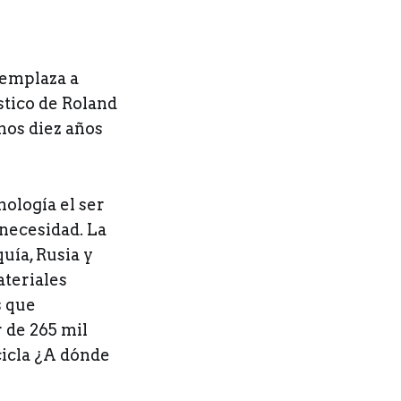
reemplaza a
stico de Roland
mos diez años
nología el ser
necesidad. La
uía, Rusia y
ateriales
s que
 de 265 mil
cicla ¿A dónde