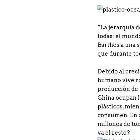
“L
a jerarquía d
todas: el mundo
Barthes a una 
que durante tod
Debido al creci
humano vive ro
producción de e
China ocupan l
plásticos, mien
consumen. En c
millones de ton
va el resto?