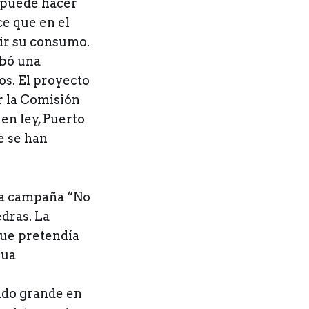
 puede hacer
ce que en el
cir su consumo.
obó una
os. El proyecto
r la Comisión
en ley, Puerto
e se han
 la campaña “No
edras. La
que pretendía
gua
ado grande en