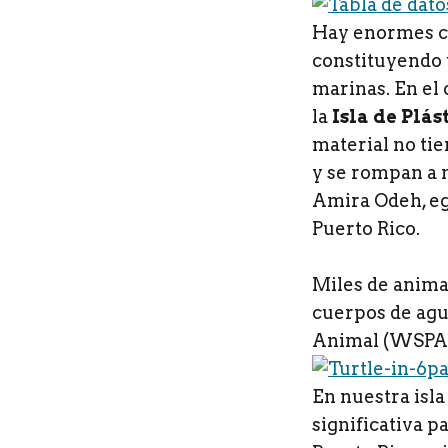
Hay enormes ca
constituyendo 
marinas. En el
la
Isla de Plás
material no ti
y se rompan a 
Amira Odeh, eg
Puerto Rico.
Miles de animal
cuerpos de agu
Animal (WSPA p
En nuestra isla
significativa p