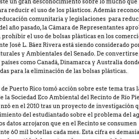
iste un gran desconocimiento sobre lo mucho que
ra reducir el uso de los plásticos. Además recono
a educación comunitaria y legislaciones para redu
el año pasado, la Cámara de Representantes apr
prohibir el uso de bolsas plásticas en los comerci
nte José L. Báez Rivera está siendo considerado po
turales y Ambientales del Senado. De convertirse 
 a países como Canadá, Dinamarca y Australia dond
s para la eliminación de las bolsas plásticas.
 de Puerto Rico tomó acción sobre este tema tras
e la Sociedad Eco Ambiental del Recinto de Río Pi
enzó en el 2010 tras un proyecto de investigación 
imiento del estudiantado sobre el problema del a
os datos arrojaron que en el Recinto se consumen
e 60 mil botellas cada mes. Esta cifra es demasi