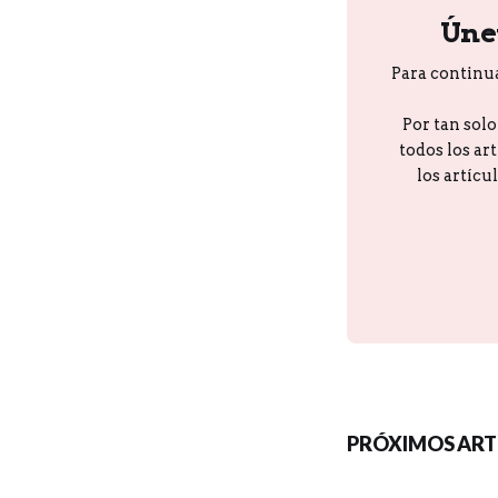
Úne
Para continu
Por tan sol
todos los ar
los artícu
PRÓXIMOS ART