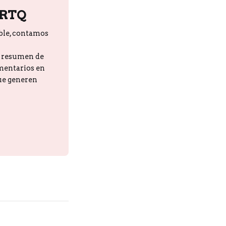
PRTQ
ble, contamos
n resumen de
omentarios en
que generen