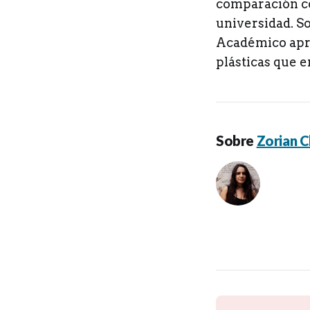
comparación co
universidad. So
Académico apro
plásticas que e
Sobre
Zorian C