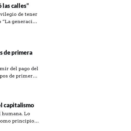
las calles”
vilegio de tener
ro “La generación
z. Le agradezco
y unos procesos
os de primera
mir del pago del
ipos de primera
mayo, en
l capitalismo
ad humana. Lo
 como principio