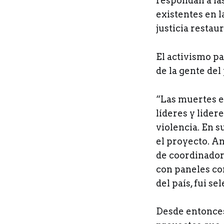
respondan a la
existentes en 
justicia restaur
El activismo p
de la gente del
“Las muertes en
líderes y lide
violencia. En s
el proyecto. An
de coordinadora
con paneles co
del país, fui se
Desde entonces