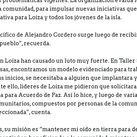
s problemáticas vigentes. La organización evalúa l
la comunidad, para impulsar nuevas iniciativas que
ativa para Loíza y todos los jóvenes de la isla.
acífico de Alejandro Cordero surge luego de recib
 pueblo”, recuerda.
 Loíza han causado un luto muy fuerte. En Taller S
resas, encontramos un modelo evidenciado para trab
us inicios, se necesitaba a alguien que implantara 
te ello, lideres de Loíza me pidieron que solicitar
 para Acuerdo de Paz. Así lo hice, y luego de vari
munitarios, compuestos por personas de la comun
leccionada”, cuenta.
, su misión es “mantener mi oído en tierra para d