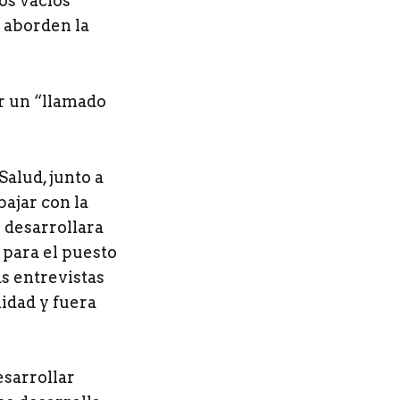
os vacíos
 aborden la
ir un “llamado
alud, junto a
ajar con la
y desarrollara
a para el puesto
as entrevistas
idad y fuera
esarrollar