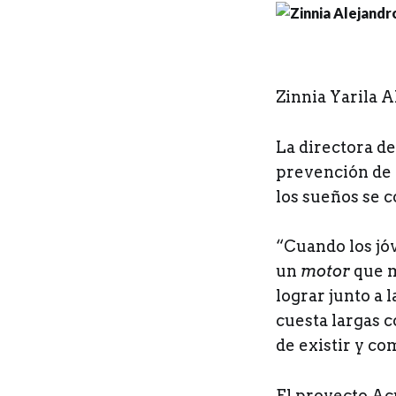
Z
innia Yarila 
La directora de
prevención de l
los sueños se c
“Cuando los jó
un
motor
que m
lograr junto a 
cuesta largas 
de existir y co
El proyecto Ac