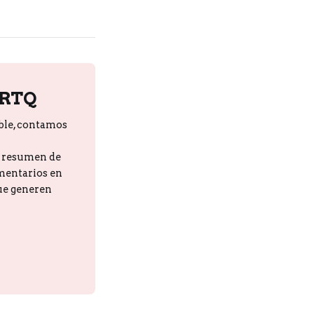
PRTQ
ble, contamos
n resumen de
omentarios en
que generen