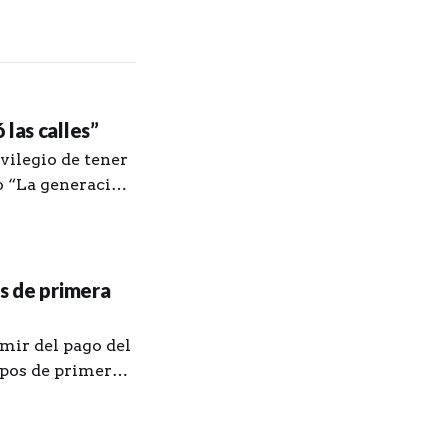
las calles”
vilegio de tener
ro “La generación
z. Le agradezco
y unos procesos
os de primera
mir del pago del
ipos de primera
mayo, en