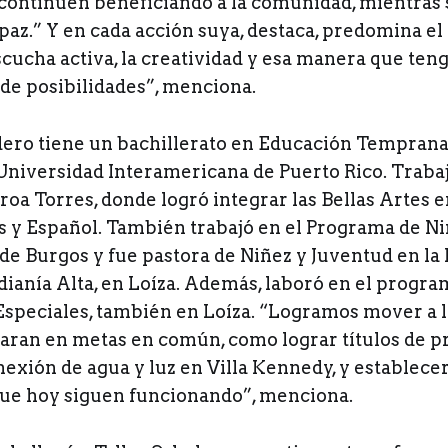
continúen beneficiando a la comunidad, mientras 
paz.” Y en cada acción suya, destaca, predomina el 
ucha activa, la creatividad y esa manera que teng
 de posibilidades”, menciona.
ero tiene un bachillerato en Educación Temprana
 Universidad Interamericana de Puerto Rico. Trabaj
oa Torres, donde logró integrar las Bellas Artes e
 y Español. También trabajó en el Programa de Ni
 de Burgos y fue pastora de Niñez y Juventud en la
dianía Alta, en Loíza. Además, laboró en el progra
peciales, también en Loíza. “Logramos mover a l
jaran en metas en común, como lograr títulos de p
onexión de agua y luz en Villa Kennedy, y establecer
ue hoy siguen funcionando”, menciona.