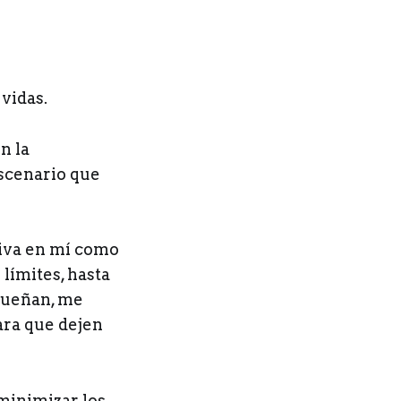
vidas.
n la
escenario que
tiva en mí como
 límites, hasta
 sueñan, me
ara que dejen
minimizar los