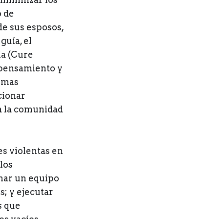
o de
de sus esposos,
guía, el
ia (Cure
l pensamiento y
ormas
cionar
a la comunidad
es violentas en
los
rmar un equipo
s; y ejecutar
s que