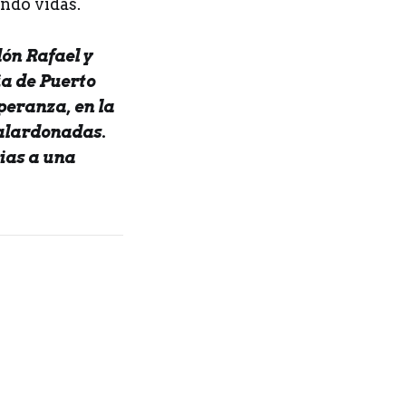
ndo vidas.
ón Rafael y
ia de Puerto
peranza, en la
galardonadas.
ias a una