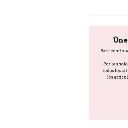
Úne
Para continu
Por tan sol
todos los ar
los artícu