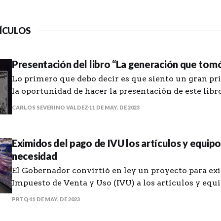
ÍCULOS
Presentación del libro “La generación que tomó 
Lo primero que debo decir es que siento un gran pri
la oportunidad de hacer la presentación de este lib
que tomó las calles” del amigo Manuel de J. Gonzále
CARLOS SEVERINO VALDEZ
11 DE MAY. DE 2023
que me haya puesto en contacto con unas historias 
que, aunque
Eximidos del pago de IVU los artículos y equip
necesidad
El Gobernador convirtió en ley un proyecto para exi
Impuesto de Venta y Uso (IVU) a los artículos y equ
necesidad para la temporada de huracanes. Estarán exentos del IVU
PRTQ
11 DE MAY. DE 2023
de viernes a domingo del último fin de semana de 
preparación para temporada