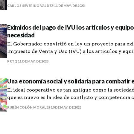
que tomó las calles” del amigo Manuel de J. Gonzále
CARLOS SEVERINO VALDEZ
11 DE MAY. DE 2023
que me haya puesto en contacto con unas historias 
que, aunque
Eximidos del pago de IVU los artículos y equip
necesidad
El Gobernador convirtió en ley un proyecto para exi
Impuesto de Venta y Uso (IVU) a los artículos y equ
necesidad para la temporada de huracanes. Estarán exentos del IVU
PRTQ
11 DE MAY. DE 2023
de viernes a domingo del último fin de semana de 
preparación para temporada
Una economía social y solidaria para combatir e
El ideal cooperativo es tan antiguo como la socied
que es nuevo es la idea de conflicto y competencia
del progreso económico. — Pioneros de Rochdale La promesa de
RUBÉN COLÓN MORALES
10 DE MAY. DE 2023
libertad, igualdad y fraternidad para la humanidad 
capitalista siempre ha estado matizada por una rela