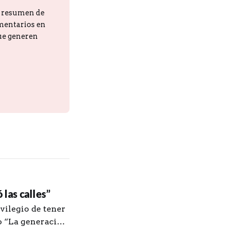
n resumen de
omentarios en
que generen
las calles”
vilegio de tener
ro “La generación