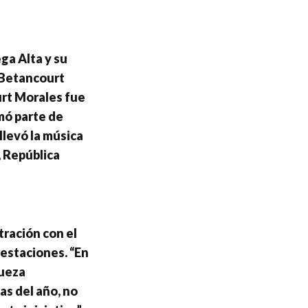
ga Alta y su
 Betancourt
urt Morales fue
rmó parte de
llevó la música
, República
tración con el
festaciones. “En
queza
as del año, no