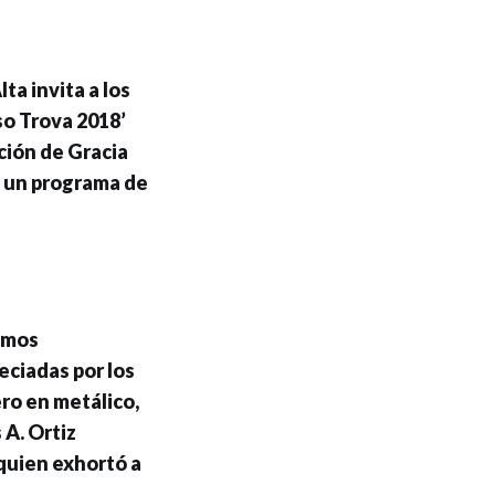
ta invita a los
rso Trova 2018’
ción de Gracia
de un programa de
amos
eciadas por los
ro en metálico,
 A. Ortiz
quien exhortó a