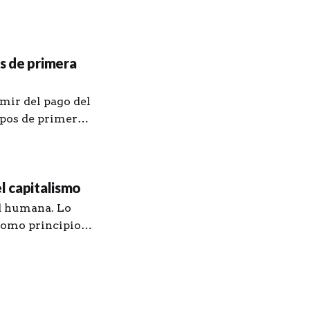
z. Le agradezco
y unos procesos
os de primera
mir del pago del
ipos de primera
mayo, en
l capitalismo
ad humana. Lo
 como principio
del orden
ción conflictiva