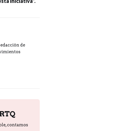
ta iniciativa”.
redacción de
ovimientos
PRTQ
ble, contamos