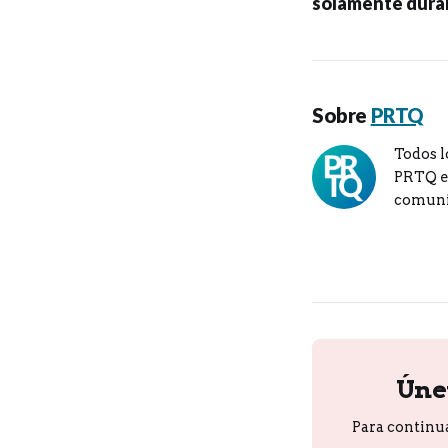
solamente durant
Sobre
PRTQ
Todos l
PRTQ en
comuni
Úne
Para continu