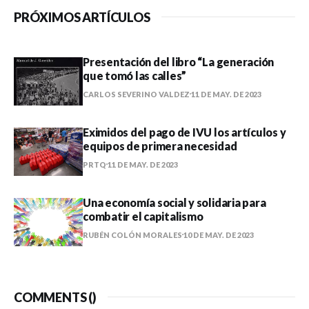
PRÓXIMOS ARTÍCULOS
Presentación del libro “La generación
que tomó las calles”
CARLOS SEVERINO VALDEZ
11 DE MAY. DE 2023
Eximidos del pago de IVU los artículos y
equipos de primera necesidad
PRTQ
11 DE MAY. DE 2023
Una economía social y solidaria para
combatir el capitalismo
RUBÉN COLÓN MORALES
10 DE MAY. DE 2023
COMMENTS (
)