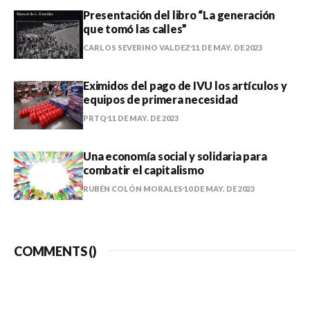
Presentación del libro “La generación
que tomó las calles”
CARLOS SEVERINO VALDEZ
11 DE MAY. DE 2023
Eximidos del pago de IVU los artículos y
equipos de primera necesidad
PRTQ
11 DE MAY. DE 2023
Una economía social y solidaria para
combatir el capitalismo
RUBÉN COLÓN MORALES
10 DE MAY. DE 2023
COMMENTS (
)