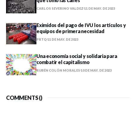
que tomó las calles”
CARLOS SEVERINO VALDEZ
11 DE MAY. DE 2023
Eximidos del pago de IVU los artículos y
equipos de primera necesidad
PRTQ
11 DE MAY. DE 2023
Una economía social y solidaria para
combatir el capitalismo
RUBÉN COLÓN MORALES
10 DE MAY. DE 2023
COMMENTS (
)