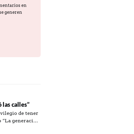
omentarios en
que generen
las calles”
vilegio de tener
ro “La generación
z. Le agradezco