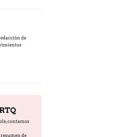
redacción de
ovimientos
PRTQ
ble, contamos
n resumen de