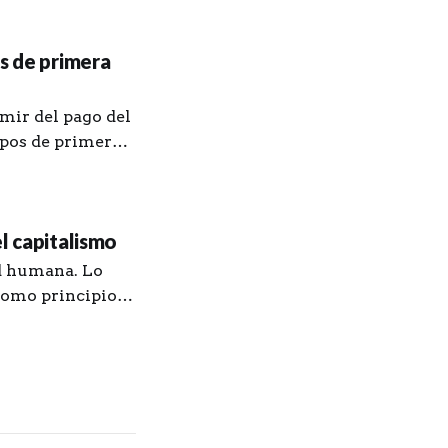
y unos procesos
os de primera
mir del pago del
ipos de primera
mayo, en
l capitalismo
ad humana. Lo
 como principio
del orden
ción conflictiva