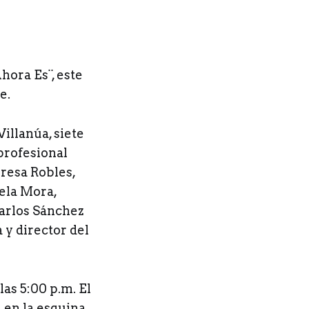
hora Es¨, este
e.
Villanúa, siete
profesional
resa Robles,
ela Mora,
Carlos Sánchez
 y director del
las 5:00 p.m. El
, en la esquina