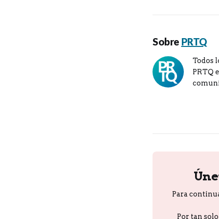
Sobre
PRTQ
Todos l
PRTQ en
comuni
Úne
Para continu
Por tan sol