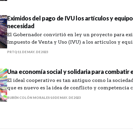
que me haya puesto en contacto con unas historias 
que, aunque
Eximidos del pago de IVU los artículos y equip
necesidad
El Gobernador convirtió en ley un proyecto para exi
Impuesto de Venta y Uso (IVU) a los artículos y equ
necesidad para la temporada de huracanes. Estarán exentos del IVU
PRTQ
11 DE MAY. DE 2023
de viernes a domingo del último fin de semana de 
preparación para temporada
Una economía social y solidaria para combatir e
El ideal cooperativo es tan antiguo como la socied
que es nuevo es la idea de conflicto y competencia
del progreso económico. — Pioneros de Rochdale La promesa de
RUBÉN COLÓN MORALES
10 DE MAY. DE 2023
libertad, igualdad y fraternidad para la humanidad 
capitalista siempre ha estado matizada por una rela