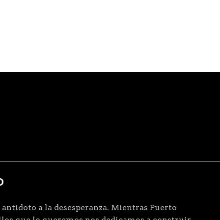
D
 antídoto a la desesperanza. Mientras Puerto
ellos que lo queremos nos dedicamos a construir