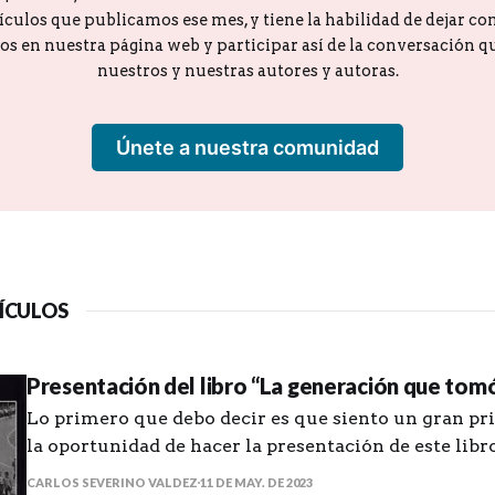
tículos que publicamos ese mes, y tiene la habilidad de dejar c
los en nuestra página web y participar así de la conversación 
nuestros y nuestras autores y autoras.
Únete a nuestra comunidad
ÍCULOS
Presentación del libro “La generación que tomó 
Lo primero que debo decir es que siento un gran pri
la oportunidad de hacer la presentación de este lib
que tomó las calles” del amigo Manuel de J. Gonzále
CARLOS SEVERINO VALDEZ
11 DE MAY. DE 2023