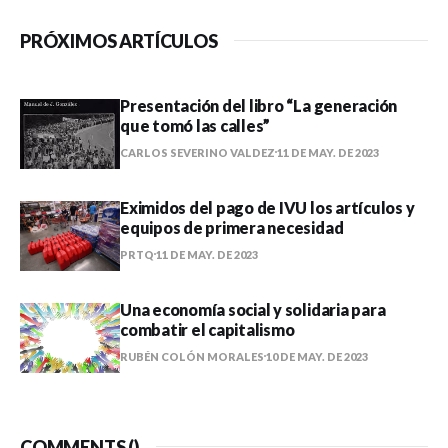
PRÓXIMOS ARTÍCULOS
Presentación del libro “La generación
que tomó las calles”
CARLOS SEVERINO VALDEZ
11 DE MAY. DE 2023
Eximidos del pago de IVU los artículos y
equipos de primera necesidad
PRTQ
11 DE MAY. DE 2023
Una economía social y solidaria para
combatir el capitalismo
RUBÉN COLÓN MORALES
10 DE MAY. DE 2023
COMMENTS (
)