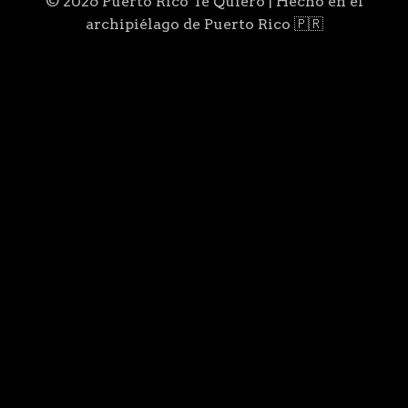
© 2026 Puerto Rico Te Quiero | Hecho en el
archipiélago de Puerto Rico 🇵🇷