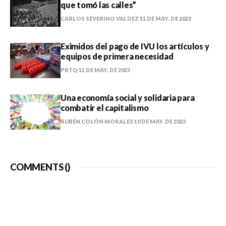
que tomó las calles”
CARLOS SEVERINO VALDEZ
11 DE MAY. DE 2023
Eximidos del pago de IVU los artículos y
equipos de primera necesidad
PRTQ
11 DE MAY. DE 2023
Una economía social y solidaria para
combatir el capitalismo
RUBÉN COLÓN MORALES
10 DE MAY. DE 2023
COMMENTS (
)