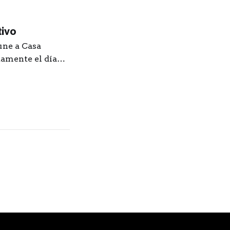
tivo
une a Casa
tamente el día
consumo es
 intercambiar
para