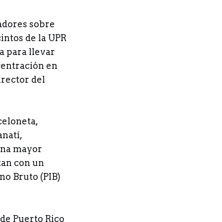
tadores sobre
intos de la UPR
 para llevar
centración en
irector del
celoneta,
natí,
 una mayor
tan con un
no Bruto (PIB)
 de Puerto Rico