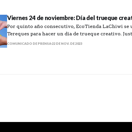
Viernes 24 de noviembre: Día del trueque crea
Por quinto año consecutivo, EcoTienda LaChiwi se 
Tereques para hacer un día de trueque creativo. Jus
del famoso “viernes negro”, momento en el que el 
COMUNICADO DE PRENSA
22 DE NOV. DE 2023
desmedido, tendremos un respiro para compartir e
productos sin que medie el dinero. Trae materiales 
manualidades,