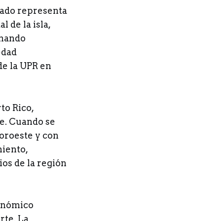
tado representa
 de la isla,
rmando
edad
de la UPR en
to Rico,
te. Cuando se
noroeste y con
miento,
os de la región
conómico
rte. La