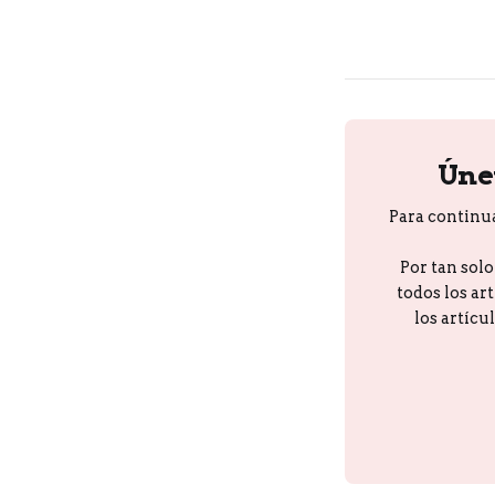
Úne
Para continu
Por tan sol
todos los ar
los artícu