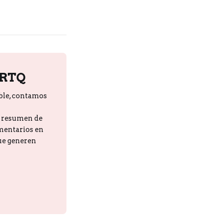
PRTQ
ble, contamos
n resumen de
omentarios en
que generen