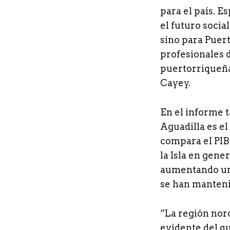
para el país. 
el futuro socia
sino para Puer
profesionales 
puertorriqueña
Cayey.
En el informe t
Aguadilla es el
compara el PIB
la Isla en gene
aumentando un 
se han manteni
“La región nor
evidente del qu