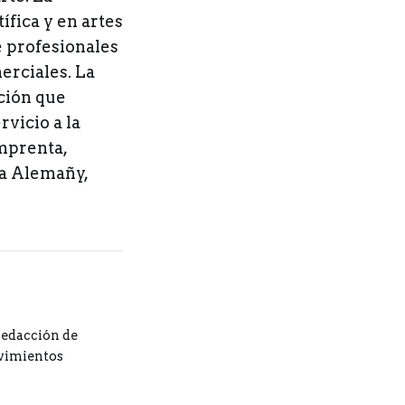
ífica y en artes
e profesionales
erciales. La
ción que
vicio a la
imprenta,
ia Alemañy,
redacción de
ovimientos