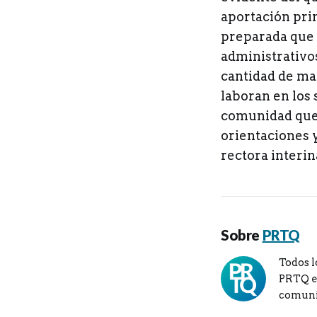
aportación prin
preparada que t
administrativos
cantidad de ma
laboran en los 
comunidad que o
orientaciones 
rectora interin
Sobre
PRTQ
Todos l
PRTQ en
comuni