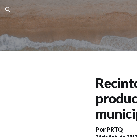
Recint
produc
munici
Por
PRTQ
24 de feb. de 201