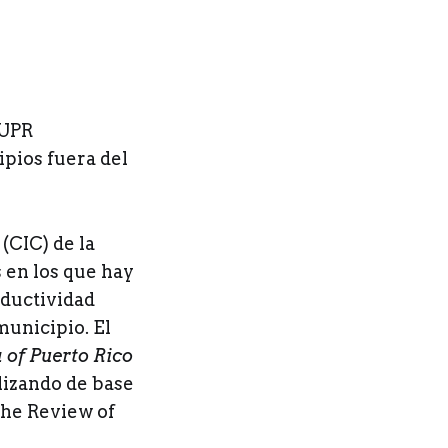
 UPR
ipios fuera del
(CIC) de la
 en los que hay
oductividad
municipio. El
 of Puerto Rico
lizando de base
The Review of