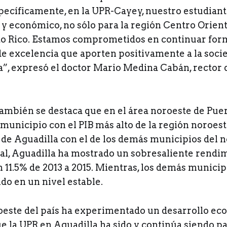
Específicamente, en la UPR-Cayey, nuestro estudian
l y económico, no sólo para la región Centro Oriental
to Rico. Estamos comprometidos en continuar fo
de excelencia que aporten positivamente a la soci
”, expresó el doctor Mario Medina Cabán, rector 
ambién se destaca que en el área noroeste de Puer
 municipio con el PIB más alto de la región noroes
 de Aguadilla con el de los demás municipios del 
ral, Aguadilla ha mostrado un sobresaliente rendi
11.5% de 2013 a 2015. Mientras, los demás municipi
do en un nivel estable.
oeste del país ha experimentado un desarrollo e
e la UPR en Aguadilla ha sido y continúa siendo pa