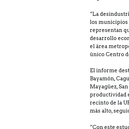
“La desindustr
los municipios
representan qu
desarrollo eco
el área metropo
único Centro d
El informe dest
Bayamón, Cagua
Mayagüez, San 
productividad 
recinto de la U
más alto, segui
“Con este estu