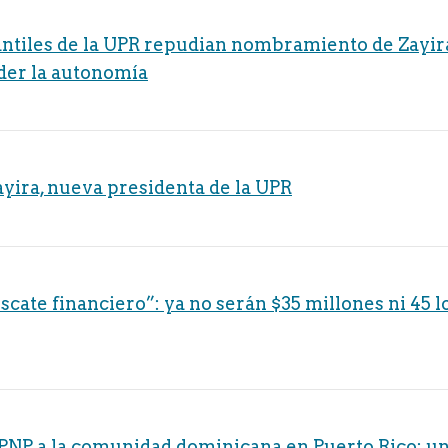
ntiles de la UPR repudian nombramiento de Zayir
der la autonomía
ayira, nueva presidenta de la UPR
escate financiero”: ya no serán $35 millones ni 45 
l PNP a la comunidad dominicana en Puerto Rico: un