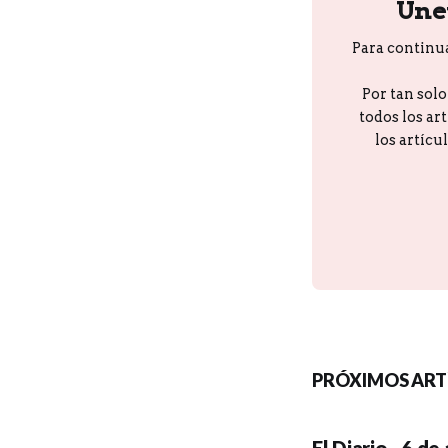
Úne
Para continu
Por tan sol
todos los ar
los artícu
PRÓXIMOS ART
El Diario - 6 d