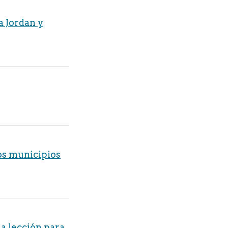
a Jordan y
los municipios
a lección para