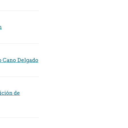
n
so Cano Delgado
ición de