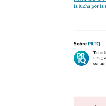
la lucha por la
Sobre
PRTQ
Todos l
PRTQ en
comuni