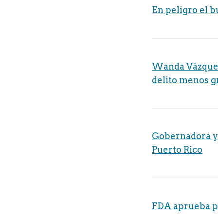
En peligro el b
Wanda Vázquez 
delito menos g
Gobernadora y s
Puerto Rico
FDA aprueba pri