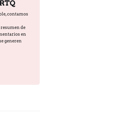
PRTQ
ble, contamos
n resumen de
omentarios en
que generen