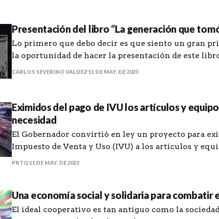
Presentación del libro “La generación que tomó 
Lo primero que debo decir es que siento un gran pri
la oportunidad de hacer la presentación de este lib
que tomó las calles” del amigo Manuel de J. Gonzále
CARLOS SEVERINO VALDEZ
11 DE MAY. DE 2023
que me haya puesto en contacto con unas historias 
que, aunque
Eximidos del pago de IVU los artículos y equip
necesidad
El Gobernador convirtió en ley un proyecto para exi
Impuesto de Venta y Uso (IVU) a los artículos y equ
necesidad para la temporada de huracanes. Estarán exentos del IVU
PRTQ
11 DE MAY. DE 2023
de viernes a domingo del último fin de semana de 
preparación para temporada
Una economía social y solidaria para combatir e
El ideal cooperativo es tan antiguo como la socied