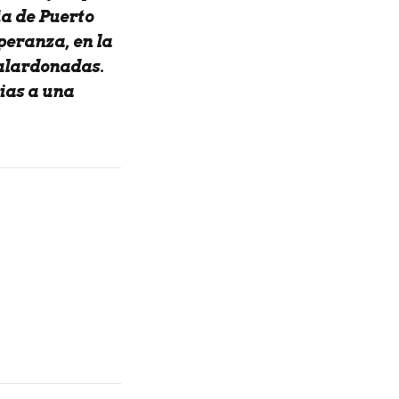
ia de Puerto
peranza, en la
galardonadas.
ias a una