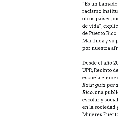
“Es un llamado 
racismo instit
otros países, m
de vida”, expli
de Puerto Rico 
Martínez y su 
por nuestra afr
Desde el año 20
UPR, Recinto de
escuela element
Raíz: guía par
Rico
, una publ
escolar y socia
en la sociedad 
Mujeres Puert