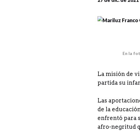
En la fo
L
a misión de v
partida su infa
Las aportacion
de la educación
enfrentó para s
afro-negritud 