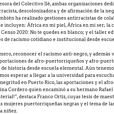
ora del Colectivo Ilé, ambas organizaciones dedic
racista, descolonizadora y de afirmación de la ne
ambién ha realizado gestiones antirracistas de col
 incluyen: África en mi piel, África en mi ser; l
 Censo 2020: No te quedes en blanco; y el taller e
s de racismo cotidiano e institucional desde escu
mero, reconocer el racismo anti-negro, y además v
s aportaciones de afro-puertorriqueños y afro-puer
s de historia desde escuela elemental. Aún tene
mos esperar a llegar a la universidad para escucha
a negritud en Puerto Rico, las aportaciones y el afro
ina Cordero quien encaminó a su hermano Rafael
erial!”, destaca Franco Ortiz, cuyas tesis de maes
as mujeres puertorriqueñas negras y el tema de la
a niñez.