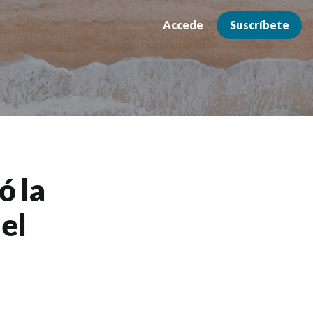
Accede
Suscríbete
ó la
 el