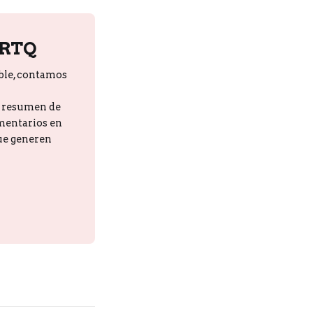
PRTQ
ble, contamos
n resumen de
omentarios en
que generen