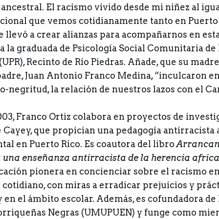
ancestral. El racismo vivido desde mi niñez al igua
ucional que vemos cotidianamente tanto en Puerto
e llevó a crear alianzas para acompañarnos en esta
ca la graduada de Psicología Social Comunitaria de
(UPR), Recinto de Río Piedras. Añade, que su madre
padre, Juan Antonio Franco Medina, “inculcaron en
o-negritud, la relación de nuestros lazos con el Ca
03, Franco Ortiz colabora en proyectos de investi
 Cayey, que propician una pedagogía antirracista 
al en Puerto Rico. Es coautora del libro
Arrancan
a una enseñanza antirracista de la herencia afric
icación pionera en concienciar sobre el racismo en
l cotidiano, con miras a erradicar prejuicios y práct
y en el ámbito escolar. Además, es cofundadora de
orriqueñas Negras (UMUPUEN) y funge como miem