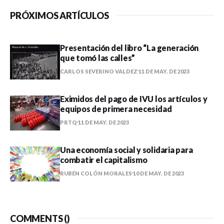
PRÓXIMOS ARTÍCULOS
Presentación del libro “La generación
que tomó las calles”
CARLOS SEVERINO VALDEZ
11 DE MAY. DE 2023
Eximidos del pago de IVU los artículos y
equipos de primera necesidad
PRTQ
11 DE MAY. DE 2023
Una economía social y solidaria para
combatir el capitalismo
RUBÉN COLÓN MORALES
10 DE MAY. DE 2023
COMMENTS (
)