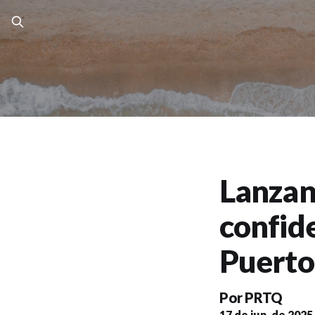
Lanzan 
confid
Puerto
Por
PRTQ
17 de jun. de 2025