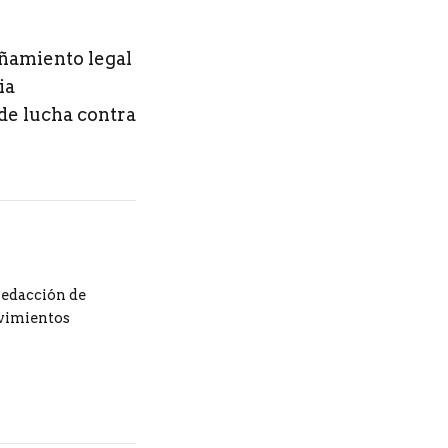
añamiento legal
ia
de lucha contra
redacción de
ovimientos