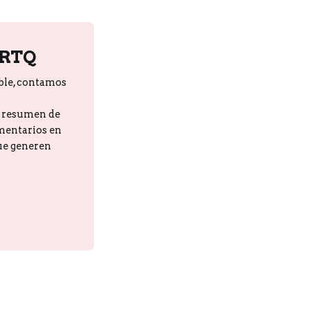
PRTQ
ble, contamos
n resumen de
omentarios en
que generen