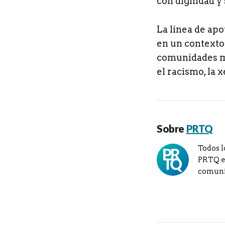
con dignidad y 
La línea de ap
en un contexto
comunidades mi
el racismo, la x
Sobre
PRTQ
Todos l
PRTQ en
comuni