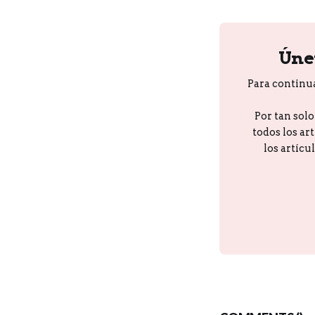
Úne
Para continu
Por tan sol
todos los ar
los artícu