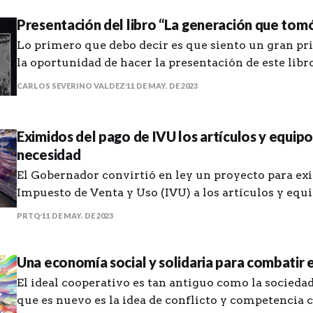
Presentación del libro “La generación que tomó 
Lo primero que debo decir es que siento un gran pri
la oportunidad de hacer la presentación de este lib
que tomó las calles” del amigo Manuel de J. Gonzále
CARLOS SEVERINO VALDEZ
11 DE MAY. DE 2023
que me haya puesto en contacto con unas historias 
que, aunque
Eximidos del pago de IVU los artículos y equip
necesidad
El Gobernador convirtió en ley un proyecto para exi
Impuesto de Venta y Uso (IVU) a los artículos y equ
necesidad para la temporada de huracanes. Estarán exentos del IVU
PRTQ
11 DE MAY. DE 2023
de viernes a domingo del último fin de semana de 
preparación para temporada
Una economía social y solidaria para combatir e
El ideal cooperativo es tan antiguo como la socied
que es nuevo es la idea de conflicto y competencia