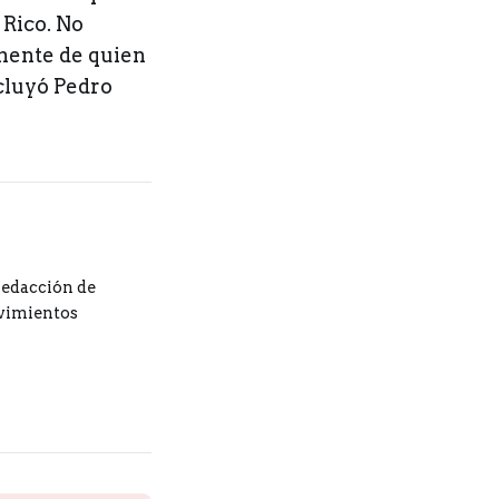
Rico. No
emente de quien
ncluyó Pedro
redacción de
ovimientos