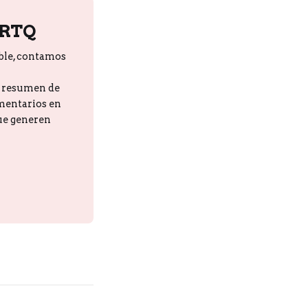
PRTQ
ble, contamos
n resumen de
omentarios en
que generen