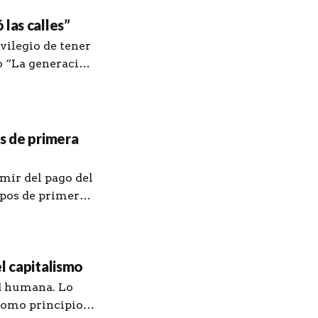
las calles”
vilegio de tener
ro “La generación
z. Le agradezco
y unos procesos
os de primera
mir del pago del
ipos de primera
mayo, en
l capitalismo
ad humana. Lo
 como principio