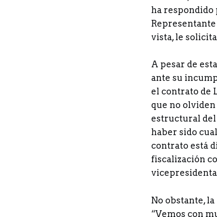
ha respondido p
Representante 
vista, le solic
A pesar de esta
ante su incump
el contrato de 
que no olviden
estructural de
haber sido cual
contrato está 
fiscalización c
vicepresidenta
No obstante, la
“Vemos con muy