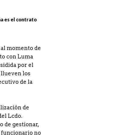
a al momento de
rato con Luma
sidida por el
 llueven los
ecutivo de la
alización de
del Lcdo.
 de gestionar,
e funcionario no