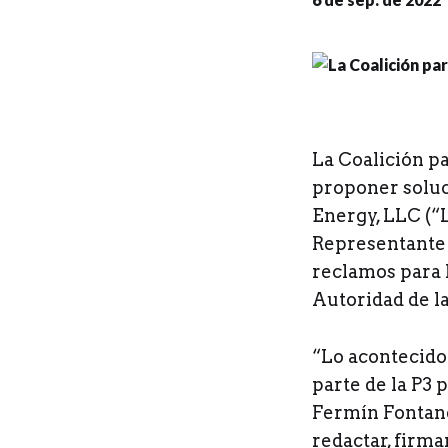
L
a Coalición p
proponer soluc
Energy, LLC (“L
Representante L
reclamos para l
Autoridad de la
“Lo acontecido e
parte de la P3 
Fermín Fontané
redactar, firma