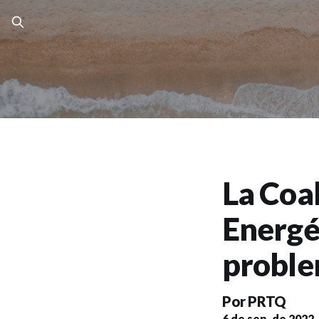
La Coa
Energé
proble
Por
PRTQ
6 de sep. de 2022