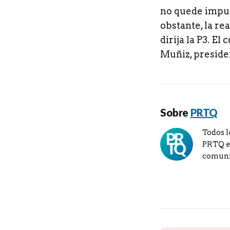
no quede impun
obstante, la r
dirija la P3. E
Muñiz, preside
Sobre
PRTQ
Todos l
PRTQ en
comuni