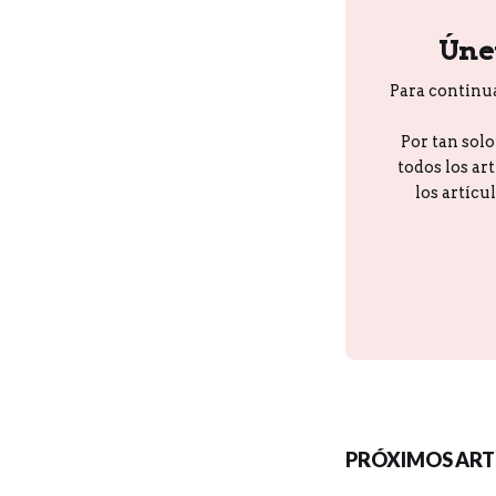
Úne
Para continu
Por tan sol
todos los ar
los artícu
PRÓXIMOS ART