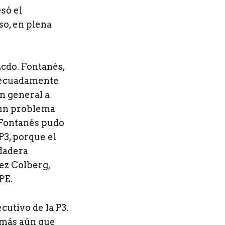
só el
so, en plena
Lcdo. Fontanés,
adecuadamente
en general a
y un problema
 Fontanés pudo
P3, porque el
rdadera
dez Colberg,
PE.
cutivo de la P3.
 más aún que