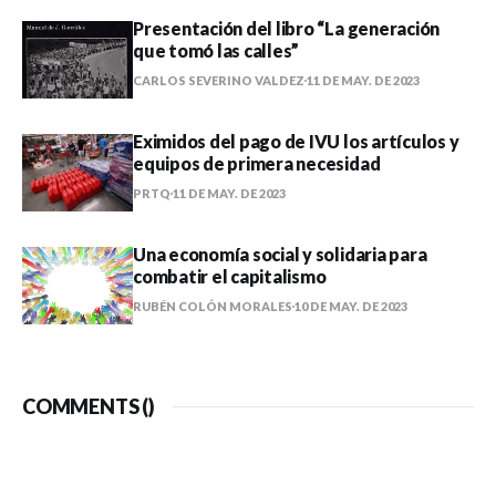
Presentación del libro “La generación
que tomó las calles”
CARLOS SEVERINO VALDEZ
11 DE MAY. DE 2023
Eximidos del pago de IVU los artículos y
equipos de primera necesidad
PRTQ
11 DE MAY. DE 2023
Una economía social y solidaria para
combatir el capitalismo
RUBÉN COLÓN MORALES
10 DE MAY. DE 2023
COMMENTS (
)