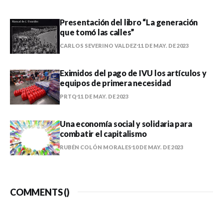
Presentación del libro “La generación
que tomó las calles”
CARLOS SEVERINO VALDEZ
11 DE MAY. DE 2023
Eximidos del pago de IVU los artículos y
equipos de primera necesidad
PRTQ
11 DE MAY. DE 2023
Una economía social y solidaria para
combatir el capitalismo
RUBÉN COLÓN MORALES
10 DE MAY. DE 2023
COMMENTS (
)