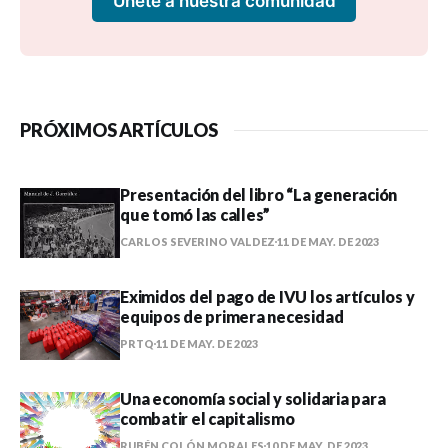
Únete a nuestra comunidad
PRÓXIMOS ARTÍCULOS
Presentación del libro “La generación
que tomó las calles”
CARLOS SEVERINO VALDEZ
11 DE MAY. DE 2023
Eximidos del pago de IVU los artículos y
equipos de primera necesidad
PRTQ
11 DE MAY. DE 2023
Una economía social y solidaria para
combatir el capitalismo
RUBÉN COLÓN MORALES
10 DE MAY. DE 2023