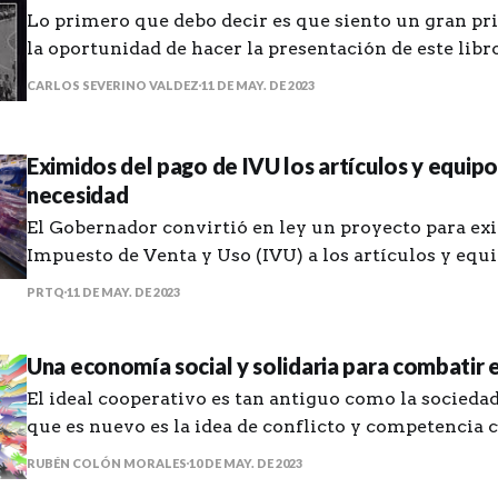
Lo primero que debo decir es que siento un gran pri
la oportunidad de hacer la presentación de este lib
que tomó las calles” del amigo Manuel de J. Gonzále
CARLOS SEVERINO VALDEZ
11 DE MAY. DE 2023
que me haya puesto en contacto con unas historias 
que, aunque
Eximidos del pago de IVU los artículos y equip
necesidad
El Gobernador convirtió en ley un proyecto para exi
Impuesto de Venta y Uso (IVU) a los artículos y equ
necesidad para la temporada de huracanes. Estarán exentos del IVU
PRTQ
11 DE MAY. DE 2023
de viernes a domingo del último fin de semana de 
preparación para temporada
Una economía social y solidaria para combatir e
El ideal cooperativo es tan antiguo como la socied
que es nuevo es la idea de conflicto y competencia
del progreso económico. — Pioneros de Rochdale La promesa de
RUBÉN COLÓN MORALES
10 DE MAY. DE 2023
libertad, igualdad y fraternidad para la humanidad 