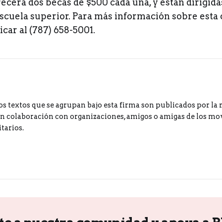
cerá dos becas de $500 cada una, y están dirigida
scuela superior. Para más información sobre esta 
ar al (787) 658-5001.
os textos que se agrupan bajo esta firma son publicados por la 
 colaboración con organizaciones, amigos o amigas de los m
tarios.
te a nuestra comunidad y apoya a 