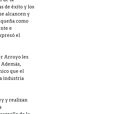
s de éxito y los
ue alcancen y
rriqueña como
ente e
xpresó el
er Arroyo les
o. Además,
mico que el
a industria
y y realizan
a