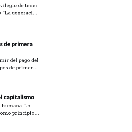
vilegio de tener
ro “La generación
z. Le agradezco
y unos procesos
os de primera
mir del pago del
ipos de primera
mayo, en
l capitalismo
ad humana. Lo
 como principio
del orden