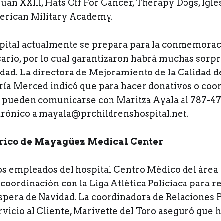
uan XXIII, Hats Off For Cancer, Therapy Dogs, Igle
erican Military Academy.
pital actualmente se prepara para la conmemorac
ario, por lo cual garantizaron habrá muchas sorpr
dad. La directora de Mejoramiento de la Calidad d
ría Merced indicó que para hacer donativos o coord
s pueden comunicarse con Maritza Ayala al 787-47
trónico a mayala@prchildrenshospital.net.
trico de Mayagüez Medical Center
s empleados del hospital Centro Médico del área 
oordinación con la Liga Atlética Policiaca para re
íspera de Navidad. La coordinadora de Relaciones P
vicio al Cliente, Marivette del Toro aseguró que 