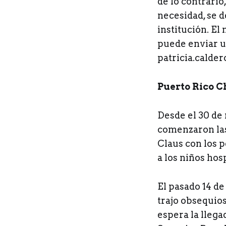
de lo contrario
necesidad, se 
institución. E
puede enviar u
patricia.calde
Puerto Rico C
Desde el 30 de 
comenzaron las
Claus con los p
a los niños hos
El pasado 14 de
trajo obsequios
espera la lleg