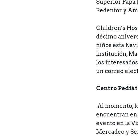
Superior Papa J
Redentor y Am
Children’s Hos
décimo anivers
niños esta Navi
institución, Ma
los interesado
un correo elec
Centro Pediá
Al momento, lo
encuentran en c
evento en la V
Mercadeo y Ser