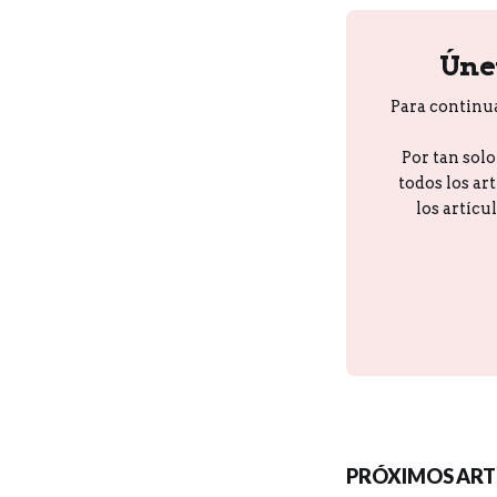
Úne
Para continu
Por tan sol
todos los ar
los artícu
PRÓXIMOS ART