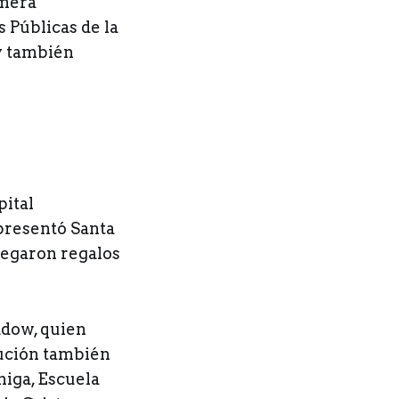
imera
 Públicas de la
 y también
pital
presentó Santa
tregaron regalos
adow, quien
tución también
miga, Escuela