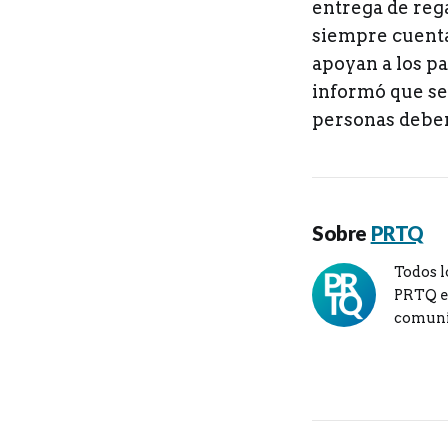
entrega de rega
siempre cuenta 
apoyan a los pa
informó que se 
personas deben
Sobre
PRTQ
Todos l
PRTQ en
comuni