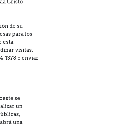
sia Cristo
ión de su
esas para los
e esta
inar visitas,
4-1378 o enviar
oeste se
alizar un
úblicas,
habrá una