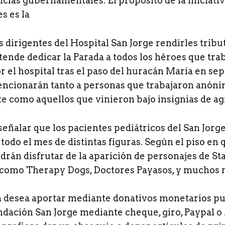
cias gubernamentales. El propósito de la iniciativ
s es la
s dirigentes del Hospital San Jorge rendirles tribu
tende dedicar la Parada a todos los héroes que tra
 el hospital tras el paso del huracán María en se
ncionarán tanto a personas que trabajaron anóni
e como aquellos que vinieron bajo insignias de a
eñalar que los pacientes pediátricos del San Jorg
 todo el mes de distintas figuras. Según el piso en 
drán disfrutar de la aparición de personajes de St
s como Therapy Dogs, Doctores Payasos, y muchos 
ía desea aportar mediante donativos monetarios p
ndación San Jorge mediante cheque, giro, Paypal o