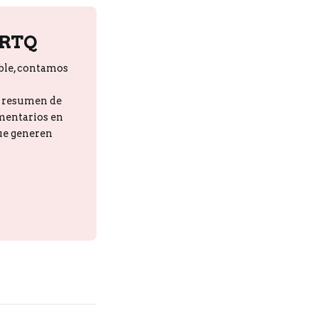
PRTQ
ble, contamos
n resumen de
omentarios en
que generen