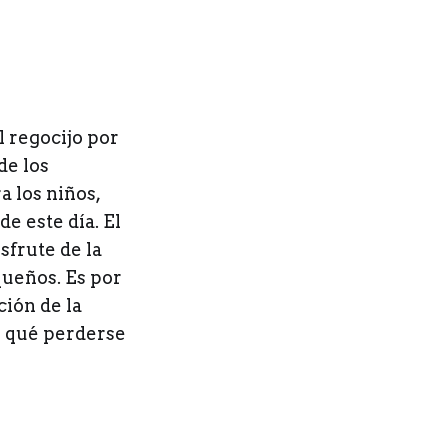
l regocijo por
de los
 los niños,
de este día. El
sfrute de la
queños. Es por
ción de la
r qué perderse