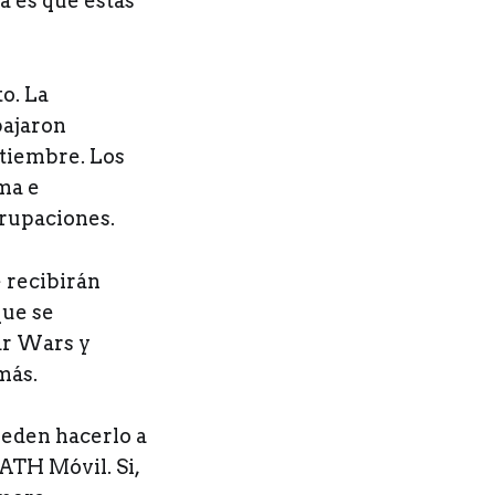
a es que estas
to. La
bajaron
ptiembre. Los
ma e
grupaciones.
e recibirán
que se
ar Wars y
más.
ueden hacerlo a
 ATH Móvil. Si,