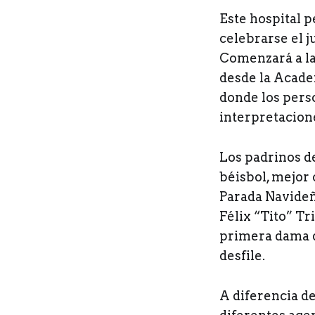
Este hospital 
celebrarse el j
Comenzará a la
desde la Academ
donde los perso
interpretacione
Los padrinos de
béisbol, mejor
Parada Navideñ
Félix “Tito” Tr
primera dama de
desfile.
A diferencia de