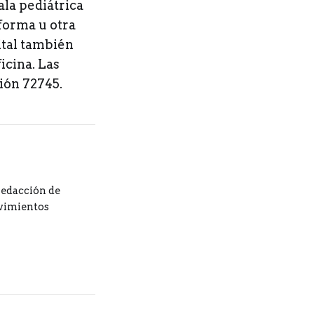
ala pediátrica
 forma u otra
ital también
icina. Las
ión 72745.
redacción de
ovimientos