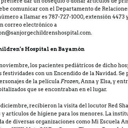
, prefiere dar un obsequio o donar artículos de pr
debe comunicar con el Departamento de Relaciones
l número a llamar es 787-727-1000, extensión 4473
n correo electrónico a
ron@sanjorgechildrenshospital.com.
hildren’s Hospital en Bayamón
noviembre, los pacientes pediátricos de dicho hos
 festividades con un Encendido de la Navidad. Se 
ersonajes de la película
Frozen
, Anna y Elsa, y en
pitalizados que se encontraban en el lugar.
 diciembre, recibieron la visita del locutor Red Sh
 y artículos de higiene para los menores. La insti
ada de diversas organizaciones como Mi Escuela A