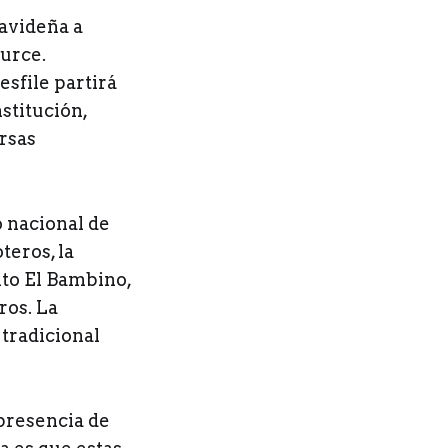
Navideña a
turce.
sfile partirá
stitución,
ersas
o nacional de
eros, la
ito El Bambino,
ros. La
 tradicional
 presencia de