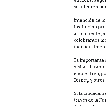
diferentes agen
se integren pue
intención de lo
institución pre
arduamente por
celebrantes me
individualment
Es importante s
visitas durante
encuentren, po
Disney, y otro
Si la ciudadan
través de la Fu