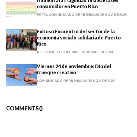
Aumenta la fragilidad financiera del
consumidor en Puerto Rico
PRTQ, COMUNICADO DE PRENSA
26 DE NOV. DE 2025
Exitoso Encuentro del sector de la
economía social y solidaria de Puerto
Rico
NELSON REYES-DEL VALLE
6 DE MAR. DE 2024
Viernes 24 de noviembre: Día del
trueque creativo
COMUNICADO DE PRENSA
22 DE NOV. DE 2023
COMMENTS (
)