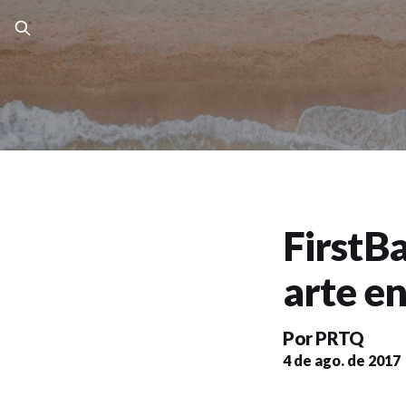
FirstB
arte en
Por
PRTQ
4 de ago. de 2017