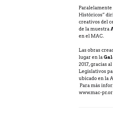
Paralelamente a
Históricos” di
creativos del c
de la muestra
A
en el MAC.
Las obras crea
lugar en la
Gal
2017, gracias a
Legislativos p
ubicado en la A
Para más infor
www.mac-pr.org