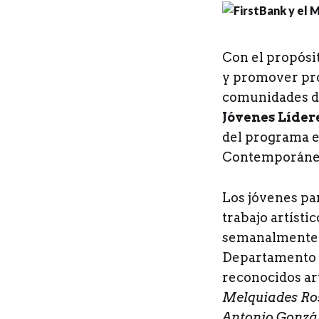
C
on el propós
y promover proc
comunidades de
Jóvenes Líder
del programa e
Contemporáneo
Los jóvenes par
trabajo artísti
semanalmente a
Departamento d
reconocidos ar
Melquiades Ros
Antonio Gonzá