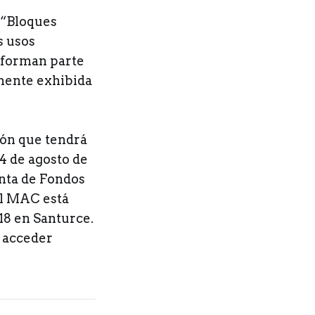
r “Bloques
s usos
e forman parte
mente exhibida
ión que tendrá
4 de agosto de
unta de Fondos
El MAC está
18 en Santurce.
e acceder