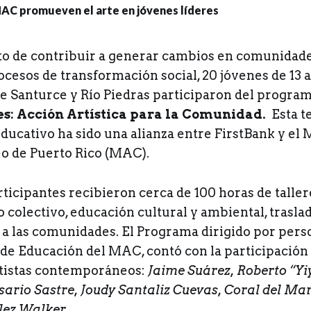
ito de contribuir a generar cambios en comunidad
esos de transformación social, 20 jóvenes de 13 a 
 Santurce y Río Piedras participaron del progra
es: Acción Artística para la Comunidad
.
Esta t
ducativo ha sido una alianza entre FirstBank y el
 de Puerto Rico (MAC).
ticipantes recibieron cerca de 100 horas de talle
co colectivo, educación cultural y ambiental, trasl
 las comunidades. El Programa dirigido por perso
e Educación del MAC, contó con la participación 
tistas contemporáneos:
Jaime Suárez, Roberto “Yi
ario Sastre, Joudy Santaliz Cuevas, Coral del Ma
lez Walker.