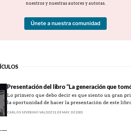
nuestros y nuestras autores y autoras.
Únete a nuestra comunidad
ÍCULOS
Presentación del libro “La generación que tomó 
Lo primero que debo decir es que siento un gran pri
la oportunidad de hacer la presentación de este lib
que tomó las calles” del amigo Manuel de J. Gonzále
CARLOS SEVERINO VALDEZ
11 DE MAY. DE 2023
que me haya puesto en contacto con unas historias 
que, aunque