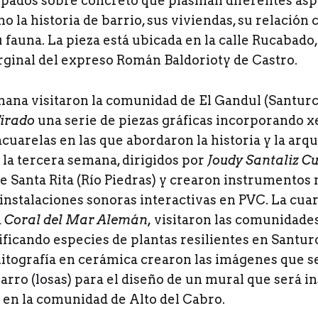
mpados sobre concreto que plasman diferentes asp
la historia de barrio, sus viviendas, su relación c
 fauna. La pieza está ubicada en la calle Rucabado,
arginal del expreso Román Baldorioty de Castro.
ana visitaron la comunidad de El Gandul (Santurc
Tirado
una serie de piezas gráficas incorporando x
acuarelas en las que abordaron la historia y la arqu
 la tercera semana, dirigidos por
Joudy Santaliz C
e Santa Rita (Río Piedras) y crearon instrumentos 
instalaciones sonoras interactivas en PVC. La cuar
a
Coral del Mar Alemán,
visitaron las comunidades
ificando especies de plantas resilientes en Santurc
litografía en cerámica crearon las imágenes que s
arro (losas) para el diseño de un mural que será i
n la comunidad de Alto del Cabro.