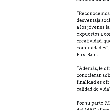
“Reconocemos l
desventaja soc
a los jóvenes l
expuestos a co
creatividad, qu
comunidades”, 
FirstBank.
“Además, le of
conocieran sob
finalidad es of
calidad de vida”
Por su parte, 
del MAC afirmó