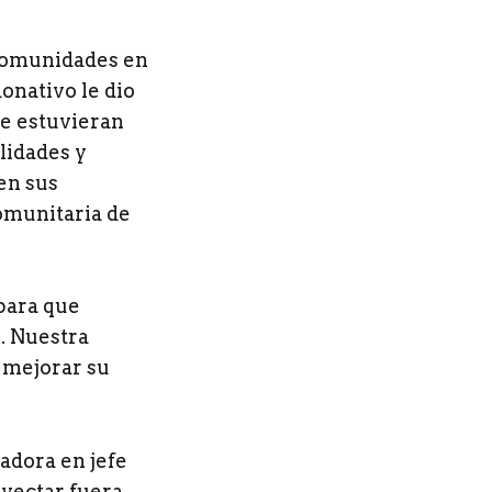
 comunidades en
onativo le dio
ue estuvieran
lidades y
en sus
omunitaria de
para que
. Nuestra
a mejorar su
adora en jefe
yectar fuera