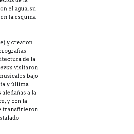
ectos de la
on el agua, su
 en la esquina
e) y crearon
erografías
itectura de la
uevas
visitaron
musicales bajo
ta y última
 aledañas a la
e, y con la
e transfirieron
nstalado