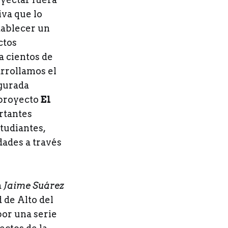
iva que lo
tablecer un
ctos
a cientos de
arrollamos el
gurada
proyecto
El
rtantes
studiantes,
dades a través
a
Jaime Suárez
 de Alto del
por una serie