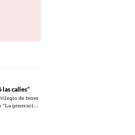
las calles”
vilegio de tener
ro “La generación
z. Le agradezco
y unos procesos