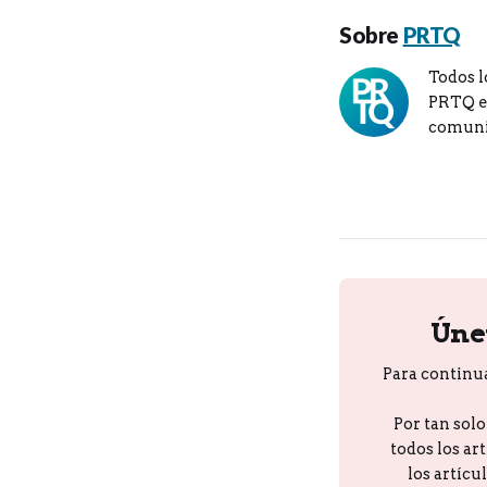
Sobre
PRTQ
Todos l
PRTQ en
comuni
Úne
Para continu
Por tan sol
todos los ar
los artícu