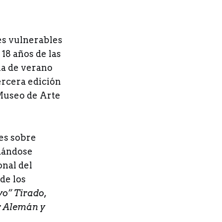
es vulnerables
18 años de las
ma de verano
ercera edición
 Museo de Arte
res sobre
adándose
nal del
de los
yo” Tirado,
r Alemán y