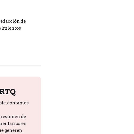
redacción de
ovimientos
PRTQ
ble, contamos
n resumen de
omentarios en
que generen