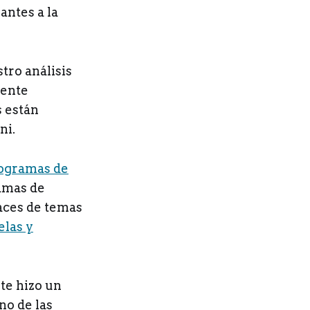
antes a la
tro análisis
mente
s están
ni.
rogramas de
ramas de
laces de temas
elas y
te hizo un
no de las