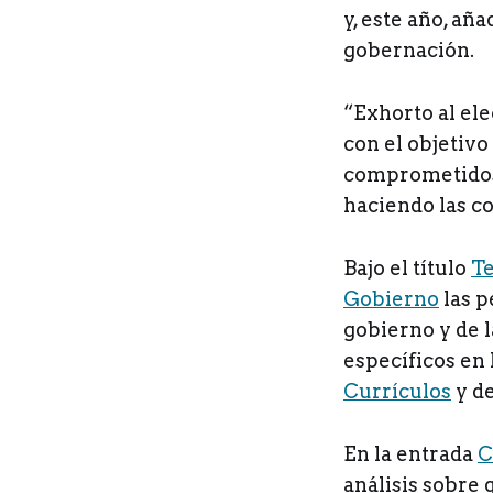
y, este año, añ
gobernación.
“Exhorto al ele
con el objetiv
comprometidos 
haciendo las co
Bajo el título
Te
Gobierno
las p
gobierno y de l
específicos en 
Currículos
y d
En la entrada
C
análisis sobre