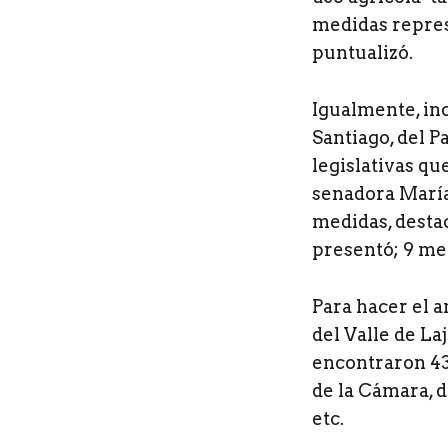
medidas repres
puntualizó.
Igualmente, in
Santiago, del P
legislativas qu
senadora María
medidas, destac
presentó; 9 med
Para hacer el a
del Valle de La
encontraron 4
de la Cámara, 
etc.