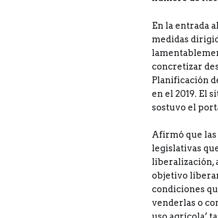
En la entrada a
medidas dirigid
lamentablement
concretizar de
Planificación d
en el 2019. El s
sostuvo el por
Afirmó que las
legislativas qu
liberalización
objetivo libera
condiciones qu
venderlas o con
uso agrícola’ t