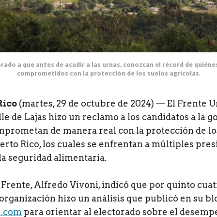
rado a que antes de acudir a las urnas, conozcan el récord de quiéne
comprometidos con la protección de los suelos agrícolas.
Rico
(martes, 29 de octubre de 2024) — El Frente U
le de Lajas hizo un reclamo a los candidatos a la 
mprometan de manera real con la protección de lo
erto Rico, los cuales se enfrentan a múltiples pre
la seguridad alimentaria.
 Frente, Alfredo Vivoni, indicó que por quinto cuat
organización hizo un análisis que publicó en su bl
.com
para orientar al electorado sobre el desempe