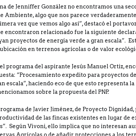
rma de Jenniffer González no encontramos una sec
de Ambiente, algo que nos parece verdaderament
rimera vez que vemos algo así”, destacó el portav
ue encontraron relacionado fue la siguiente declar
yan proyectos de energía verde a gran escala”. Es
ubicación en terrenos agrícolas o de valor ecológi
el programa del aspirante Jesús Manuel Ortiz, enc
uesta: “Procesamiento expedito para proyectos d
an escala”, haciendo eco de que esto representa l
encionamos sobre la propuesta del PNP.
programa de Javier Jiménez, de Proyecto Dignidad,
oductividad de las fincas existentes en lugar de e
s”. Según Vivoni, ello implica que no interesan a
rvas Agrícolas o de añadir protecciones a los terr