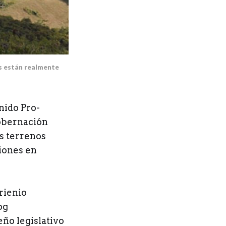
s están realmente 
nido Pro-
gobernación
s terrenos
siones en
rienio
og
ño legislativo