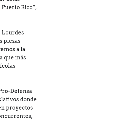
 Puerto Rico”,
e Lourdes
s piezas
cemos a la
ra que más
ícolas
o Pro-Defensa
islativos donde
yen proyectos
oncurrentes,