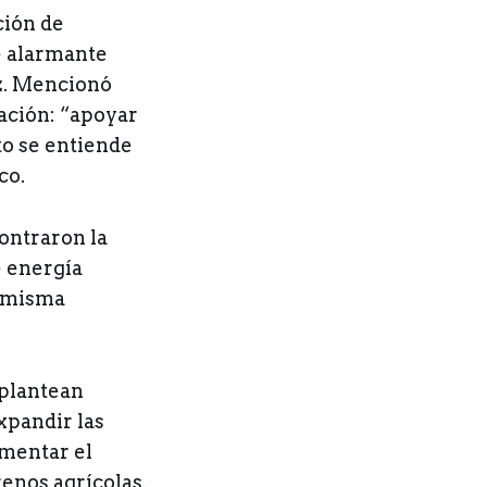
ción de
e alarmante
oz. Mencionó
ación: “apoyar
to se entiende
co.
ontraron la
e energía
a misma
 plantean
xpandir las
umentar el
enos agrícolas.