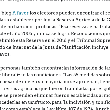
l blog
A favor
los electores pueden encontrar el re
as a establecer por ley la Reserva Agrícola de la 
e no han sido aprobadas. “Esa reserva se ha trat
sde el año 2005 y nunca se logra. Reconocemos que
elimitó esta Reserva en el 2016 y el Tribunal Supr
itio de Internet de la Junta de Planificación incluye
tavoz.
 personas también encontrarán información de las 
e liberalizan las condiciones. “Las 55 medidas sobr
, a pesar de que en su mayoría no se aprueban, tie
r tierras agrícolas que fueron tramitadas por el g
e se pretenden eliminar fueron establecidas al 
cederlas en usufructo, para ‘la indivisión y zonif
al y como establece la Ley Núm. 107 de 1974. Aprob