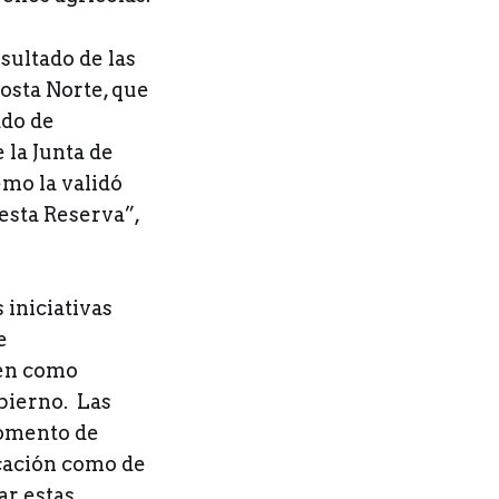
sultado de las
Costa Norte, que
ado de
 la Junta de
emo la validó
 esta Reserva”,
iniciativas
e
nen como
obierno. Las
momento de
icación como de
ar estas