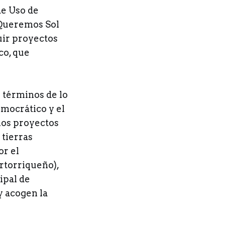
de Uso de
 Queremos Sol
uir proyectos
co, que
n términos de lo
emocrático y el
los proyectos
 tierras
or el
rtorriqueño),
ipal de
y acogen la