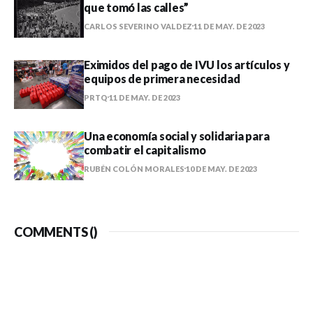
que tomó las calles”
CARLOS SEVERINO VALDEZ
11 DE MAY. DE 2023
Eximidos del pago de IVU los artículos y
equipos de primera necesidad
PRTQ
11 DE MAY. DE 2023
Una economía social y solidaria para
combatir el capitalismo
RUBÉN COLÓN MORALES
10 DE MAY. DE 2023
COMMENTS (
)